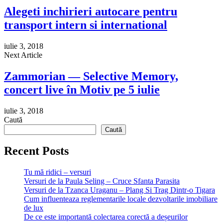
Alegeti inchirieri autocare pentru
transport intern si international
iulie 3, 2018
Next Article
Zammorian — Selective Memory,
concert live în Motiv pe 5 iulie
iulie 3, 2018
Caută
Caută
Recent Posts
Tu mă ridici – versuri
Versuri de la Paula Seling – Cruce Sfanta Parasita
Versuri de la Tzanca Uraganu – Plang Si Trag Dintr-o Tigara
Cum influenteaza reglementarile locale dezvoltarile imobiliare
de lux
De ce este importantă colectarea corectă a deșeurilor