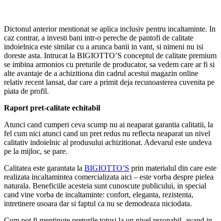
Dictonul anterior mentionat se aplica inclusiv pentru incaltaminte. In
caz contrar, a investi bani intr-o pereche de pantofi de calitate
indoielnica este similar cu a arunca banii in vant, si nimeni nu isi
doreste asta. Intrucat la BIGIOTTO’S conceptul de calitate premium
se imbina armonios cu preturile de producator, sa vedem care ar fi si
alte avantaje de a achizitiona din cadrul acestui magazin online
relativ recent lansat, dar care a primit deja recunoasterea cuvenita pe
piata de profil.
Raport pret-calitate echitabil
Atunci cand cumperi ceva scump nu ai neaparat garantia calitatii, la
fel cum nici atunci cand un pret redus nu reflecta neaparat un nivel
calitativ indoielnic al produsului achizitionat. Adevarul este undeva
pe la mijloc, se pare.
Calitatea este garantata la
BIGIOTTO’S
prin materialul din care este
realizata incaltamintea comercializata aici – este vorba despre pielea
naturala. Beneficiile acesteia sunt cunoscute publicului, in special
cand vine vorba de incaltaminte: confort, eleganta, rezistenta,
intretinere usoara dar si faptul ca nu se demodeaza niciodata.
Cum pot fi mentinute preturile totusi la un nivel rezonabil, avand in