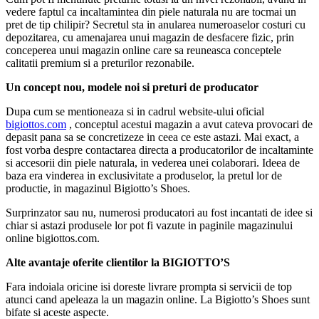
vedere faptul ca incaltamintea din piele naturala nu are tocmai un
pret de tip chilipir? Secretul sta in anularea numeroaselor costuri cu
depozitarea, cu amenajarea unui magazin de desfacere fizic, prin
conceperea unui magazin online care sa reuneasca conceptele
calitatii premium si a preturilor rezonabile.
Un concept nou, modele noi si preturi de producator
Dupa cum se mentioneaza si in cadrul website-ului oficial
bigiottos.com
, conceptul acestui magazin a avut cateva provocari de
depasit pana sa se concretizeze in ceea ce este astazi. Mai exact, a
fost vorba despre contactarea directa a producatorilor de incaltaminte
si accesorii din piele naturala, in vederea unei colaborari. Ideea de
baza era vinderea in exclusivitate a produselor, la pretul lor de
productie, in magazinul Bigiotto’s Shoes.
Surprinzator sau nu, numerosi producatori au fost incantati de idee si
chiar si astazi produsele lor pot fi vazute in paginile magazinului
online bigiottos.com.
Alte avantaje oferite clientilor la BIGIOTTO’S
Fara indoiala oricine isi doreste livrare prompta si servicii de top
atunci cand apeleaza la un magazin online. La Bigiotto’s Shoes sunt
bifate si aceste aspecte.