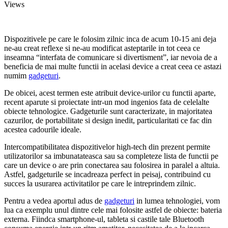
Views
Dispozitivele pe care le folosim zilnic inca de acum 10-15 ani deja
ne-au creat reflexe si ne-au modificat asteptarile in tot ceea ce
inseamna “interfata de comunicare si divertisment”, iar nevoia de a
beneficia de mai multe functii in acelasi device a creat ceea ce astazi
numim
gadgeturi
.
De obicei, acest termen este atribuit device-urilor cu functii aparte,
recent aparute si proiectate intr-un mod ingenios fata de celelalte
obiecte tehnologice. Gadgeturile sunt caracterizate, in majoritatea
cazurilor, de portabilitate si design inedit, particularitati ce fac din
acestea cadourile ideale.
Intercompatibilitatea dispozitivelor high-tech din prezent permite
utilizatorilor sa imbunatateasca sau sa completeze lista de functii pe
care un device o are prin conectarea sau folosirea in paralel a altuia.
Astfel, gadgeturile se incadreaza perfect in peisaj, contribuind cu
succes la usurarea activitatilor pe care le intreprindem zilnic.
Pentru a vedea aportul adus de
gadgeturi
in lumea tehnologiei, vom
lua ca exemplu unul dintre cele mai folosite astfel de obiecte: bateria
externa. Fiindca smartphone-ul, tableta si castile tale Bluetooth