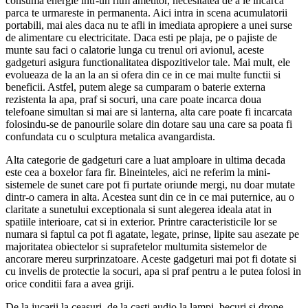
consuma energie intr-un ritm ametitor, necesitatea de a le incarca
parca te urmareste in permanenta. Aici intra in scena acumulatorii
portabili, mai ales daca nu te afli in imediata apropiere a unei surse
de alimentare cu electricitate. Daca esti pe plaja, pe o pajiste de
munte sau faci o calatorie lunga cu trenul ori avionul, aceste
gadgeturi asigura functionalitatea dispozitivelor tale. Mai mult, ele
evolueaza de la an la an si ofera din ce in ce mai multe functii si
beneficii. Astfel, putem alege sa cumparam o baterie externa
rezistenta la apa, praf si socuri, una care poate incarca doua
telefoane simultan si mai are si lanterna, alta care poate fi incarcata
folosindu-se de panourile solare din dotare sau una care sa poata fi
confundata cu o sculptura metalica avangardista.
Alta categorie de gadgeturi care a luat amploare in ultima decada
este cea a boxelor fara fir. Bineinteles, aici ne referim la mini-
sistemele de sunet care pot fi purtate oriunde mergi, nu doar mutate
dintr-o camera in alta. Acestea sunt din ce in ce mai puternice, au o
claritate a sunetului exceptionala si sunt alegerea ideala atat in
spatiile interioare, cat si in exterior. Printre caracteristicile lor se
numara si faptul ca pot fi agatate, legate, prinse, lipite sau asezate pe
majoritatea obiectelor si suprafetelor multumita sistemelor de
ancorare mereu surprinzatoare. Aceste gadgeturi mai pot fi dotate si
cu invelis de protectie la socuri, apa si praf pentru a le putea folosi in
orice conditii fara a avea griji.
De la jucarii la ceasuri, de la casti audio la lampi, becuri si drone,