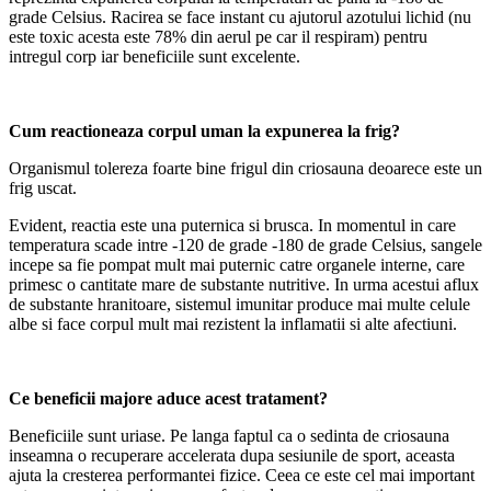
grade Celsius. Racirea se face instant cu ajutorul azotului lichid (nu
este toxic acesta este 78% din aerul pe car il respiram) pentru
intregul corp iar beneficiile sunt excelente.
Cum reactioneaza corpul uman la expunerea la frig?
Organismul tolereza foarte bine frigul din criosauna deoarece este un
frig uscat.
Evident, reactia este una puternica si brusca. In momentul in care
temperatura scade intre -120 de grade -180 de grade Celsius, sangele
incepe sa fie pompat mult mai puternic catre organele interne, care
primesc o cantitate mare de substante nutritive. In urma acestui aflux
de substante hranitoare, sistemul imunitar produce mai multe celule
albe si face corpul mult mai rezistent la inflamatii si alte afectiuni.
Ce beneficii majore aduce acest tratament?
Beneficiile sunt uriase. Pe langa faptul ca o sedinta de criosauna
inseamna o recuperare accelerata dupa sesiunile de sport, aceasta
ajuta la cresterea performantei fizice. Ceea ce este cel mai important