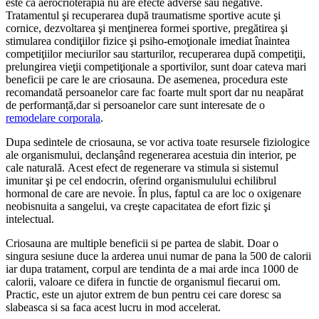
este ca aerocrioterapia nu are efecte adverse sau negative.
Tratamentul şi recuperarea după traumatisme sportive acute şi
cornice, dezvoltarea şi menţinerea formei sportive, pregătirea şi
stimularea condiţiilor fizice şi psiho-emoţionale imediat înaintea
competiţiilor meciurilor sau starturilor, recuperarea după competiţii,
prelungirea vieţii competiţionale a sportivilor, sunt doar cateva mari
beneficii pe care le are criosauna. De asemenea, procedura este
recomandată persoanelor care fac foarte mult sport dar nu neapărat
de performanță,dar si persoanelor care sunt interesate de o
remodelare corporala
.
Dupa sedintele de criosauna, se vor activa toate resursele fiziologice
ale organismului, declanşând regenerarea acestuia din interior, pe
cale naturală. Acest efect de regenerare va stimula si sistemul
imunitar şi pe cel endocrin, oferind organismulului echilibrul
hormonal de care are nevoie. În plus, faptul ca are loc o oxigenare
neobisnuita a sangelui, va creşte capacitatea de efort fizic şi
intelectual.
Criosauna are multiple beneficii si pe partea de slabit. Doar o
singura sesiune duce la arderea unui numar de pana la 500 de calorii
iar dupa tratament, corpul are tendinta de a mai arde inca 1000 de
calorii, valoare ce difera in functie de organismul fiecarui om.
Practic, este un ajutor extrem de bun pentru cei care doresc sa
slabeasca si sa faca acest lucru in mod accelerat.