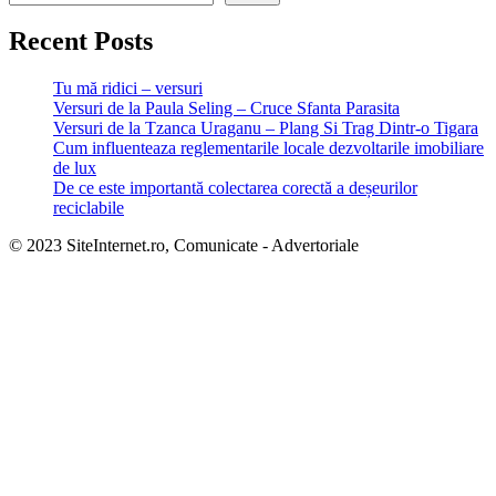
Recent Posts
Tu mă ridici – versuri
Versuri de la Paula Seling – Cruce Sfanta Parasita
Versuri de la Tzanca Uraganu – Plang Si Trag Dintr-o Tigara
Cum influenteaza reglementarile locale dezvoltarile imobiliare
de lux
De ce este importantă colectarea corectă a deșeurilor
reciclabile
© 2023 SiteInternet.ro, Comunicate - Advertoriale