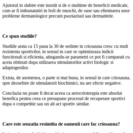
Ajutorul in slabire este insotit si de o multime de beneficii medicale,
cum ar fi imbunatatiri in boli de muschi, de oase sau eliminarea unor
probleme dermatologice precum psoriazisul sau dermatitele.
Ce spun studiile?
Studiile arata ca 15 pana la 30 de sedinte in criosauna cresc cu mult
rezistenta sportivilor, in sensul in care se optimizeaza indicii
functionali si eficienta, atingandu-se parametri ce pot fi comparati cu
aceia obtinuti dupa utilizarea stimulatorilor activi biologic si
adaptogenilor.
Exista, de asemenea, o parte si mai buna, in sensul in care criosauna,
spre deosebire de stimulatorii biochimici, nu are efecte negative.
Concluzia nu poate fi decat aceea ca aerocrioterapia este absolut
benefica pentru ceea ce presupune procesul de recuperare sportivi
dupa o competitie sau un alt act sportiv similar.
Care este senzatia resimtita de oamenii care fac criosauna?