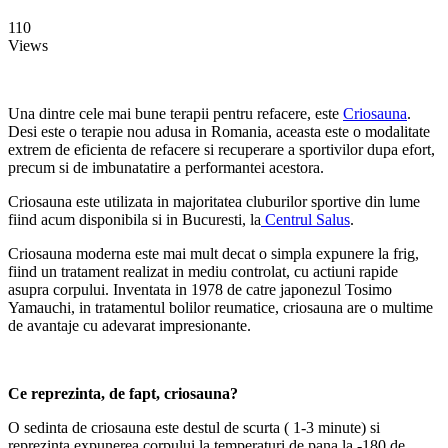
110
Views
Una dintre cele mai bune terapii pentru refacere, este
Criosauna
.
Desi este o terapie nou adusa in Romania, aceasta este o modalitate
extrem de eficienta de refacere si recuperare a sportivilor dupa efort,
precum si de imbunatatire a performantei acestora.
Criosauna este utilizata in majoritatea cluburilor sportive din lume
fiind acum disponibila si in Bucuresti, la
Centrul Salus
.
Criosauna moderna este mai mult decat o simpla expunere la frig,
fiind un tratament realizat in mediu controlat, cu actiuni rapide
asupra corpului. Inventata in 1978 de catre japonezul Tosimo
Yamauchi, in tratamentul bolilor reumatice, criosauna are o multime
de avantaje cu adevarat impresionante.
Ce reprezinta, de fapt, criosauna?
O sedinta de criosauna este destul de scurta ( 1-3 minute) si
reprezinta expunerea corpului la temperaturi de pana la -180 de