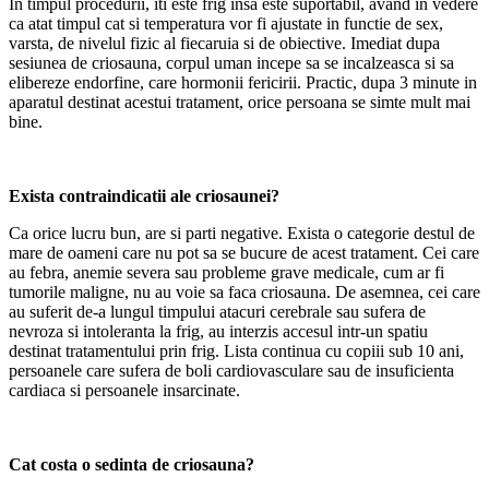
In timpul procedurii, iti este frig insa este suportabil, avand in vedere
ca atat timpul cat si temperatura vor fi ajustate in functie de sex,
varsta, de nivelul fizic al fiecaruia si de obiective. Imediat dupa
sesiunea de criosauna, corpul uman incepe sa se incalzeasca si sa
elibereze endorfine, care hormonii fericirii. Practic, dupa 3 minute in
aparatul destinat acestui tratament, orice persoana se simte mult mai
bine.
Exista contraindicatii ale criosaunei?
Ca orice lucru bun, are si parti negative. Exista o categorie destul de
mare de oameni care nu pot sa se bucure de acest tratament. Cei care
au febra, anemie severa sau probleme grave medicale, cum ar fi
tumorile maligne, nu au voie sa faca criosauna. De asemnea, cei care
au suferit de-a lungul timpului atacuri cerebrale sau sufera de
nevroza si intoleranta la frig, au interzis accesul intr-un spatiu
destinat tratamentului prin frig. Lista continua cu copiii sub 10 ani,
persoanele care sufera de boli cardiovasculare sau de insuficienta
cardiaca si persoanele insarcinate.
Cat costa o sedinta de criosauna?