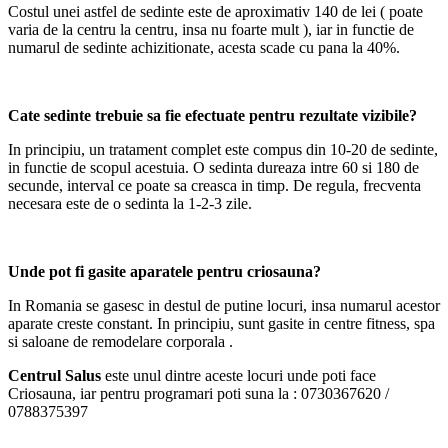
Costul unei astfel de sedinte este de aproximativ 140 de lei ( poate
varia de la centru la centru, insa nu foarte mult ), iar in functie de
numarul de sedinte achizitionate, acesta scade cu pana la 40%.
Cate sedinte trebuie sa fie efectuate pentru rezultate vizibile?
In principiu, un tratament complet este compus din 10-20 de sedinte,
in functie de scopul acestuia. O sedinta dureaza intre 60 si 180 de
secunde, interval ce poate sa creasca in timp. De regula, frecventa
necesara este de o sedinta la 1-2-3 zile.
Unde pot fi gasite aparatele pentru criosauna?
In Romania se gasesc in destul de putine locuri, insa numarul acestor
aparate creste constant. In principiu, sunt gasite in centre fitness, spa
si saloane de remodelare corporala .
Centrul Salus
este unul dintre aceste locuri unde poti face
Criosauna, iar pentru programari poti suna la : 0730367620 /
0788375397