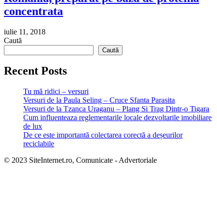
concentrata
iulie 11, 2018
Caută
Caută
Recent Posts
Tu mă ridici – versuri
Versuri de la Paula Seling – Cruce Sfanta Parasita
Versuri de la Tzanca Uraganu – Plang Si Trag Dintr-o Tigara
Cum influenteaza reglementarile locale dezvoltarile imobiliare
de lux
De ce este importantă colectarea corectă a deșeurilor
reciclabile
© 2023 SiteInternet.ro, Comunicate - Advertoriale