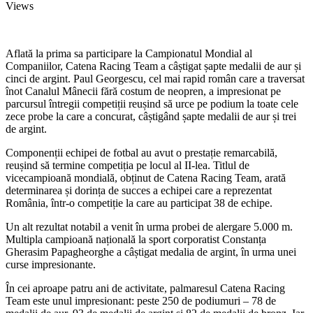
Views
Aflată la prima sa participare la Campionatul Mondial al
Companiilor, Catena Racing Team a câștigat șapte medalii de aur și
cinci de argint. Paul Georgescu, cel mai rapid român care a traversat
înot Canalul Mânecii fără costum de neopren, a impresionat pe
parcursul întregii competiții reușind să urce pe podium la toate cele
zece probe la care a concurat, câștigând șapte medalii de aur și trei
de argint.
Componenții echipei de fotbal au avut o prestație remarcabilă,
reușind să termine competiția pe locul al II-lea. Titlul de
vicecampioană mondială, obținut de Catena Racing Team, arată
determinarea și dorința de succes a echipei care a reprezentat
România, într-o competiție la care au participat 38 de echipe.
Un alt rezultat notabil a venit în urma probei de alergare 5.000 m.
Multipla campioană națională la sport corporatist Constanța
Gherasim Papagheorghe a câștigat medalia de argint, în urma unei
curse impresionante.
În cei aproape patru ani de activitate, palmaresul Catena Racing
Team este unul impresionant: peste 250 de podiumuri – 78 de