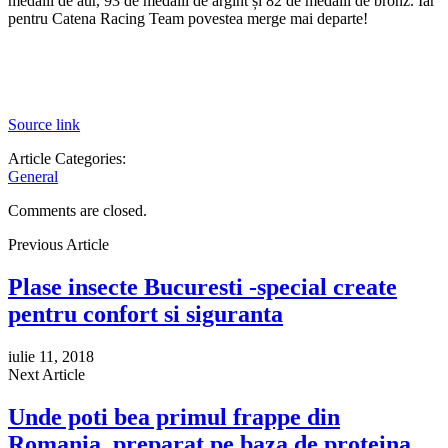
medalii de aur, 93 de medalii de argint și 82 de medalii de bronz. Iar
pentru Catena Racing Team povestea merge mai departe!
Source link
Article Categories:
General
Comments are closed.
Previous Article
Plase insecte Bucuresti -special create
pentru confort si siguranta
iulie 11, 2018
Next Article
Unde poti bea primul frappe din
Romania, preparat pe baza de proteina