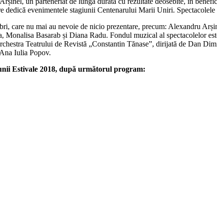
Arșinel, un parteneriat de lungă durată cu rezultate deosebite, în benefi
are dedică evenimentele stagiunii Centenarului Marii Uniri.
Spectacolele 
celebri, care nu mai au nevoie de nicio prezentare, precum: Alexandru Ar
 Monalisa Basarab și Diana Radu. Fondul muzical al spectacolelor es
hestra Teatrului de Revistă „Constantin Tănase”, dirijată de Dan Dimit
 Ana Iulia Popov.
unii Estivale 2018, după următorul program
: