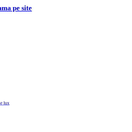
ama pe site
de lux