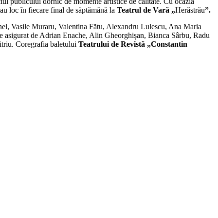
ciul publicului dornic de momente artistice de calitate. Cu ocazia
au loc în fiecare final de săptămână la
Teatrul de Vară
„
Herăstrău
”.
șinel, Vasile Muraru, Valentina Fătu, Alexandru Lulescu, Ana Maria
te asigurat de Adrian Enache, Alin Gheorghișan, Bianca Sârbu, Radu
riu. Coregrafia baletului
Teatrului de Revistă „Constantin