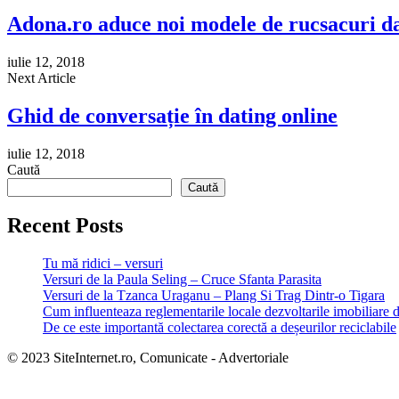
Adona.ro aduce noi modele de rucsacuri d
iulie 12, 2018
Next Article
Ghid de conversație în dating online
iulie 12, 2018
Caută
Caută
Recent Posts
Tu mă ridici – versuri
Versuri de la Paula Seling – Cruce Sfanta Parasita
Versuri de la Tzanca Uraganu – Plang Si Trag Dintr-o Tigara
Cum influenteaza reglementarile locale dezvoltarile imobiliare 
De ce este importantă colectarea corectă a deșeurilor reciclabile
© 2023 SiteInternet.ro, Comunicate - Advertoriale