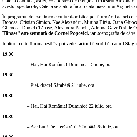
Catena continuă, astfel, colaborarea de tradiţie cu maestrul Alexandru 
acestor spectacole, Catena se alătură încă o dată maestrului Arșinel c
În programul de evenimente cultural-artistice pot fi urmăriți actori 
Donosa, Cristian Simion, Nae Alexandru, Miruna Birău, Oana Ghioca,
Ghencea, Daniela Tănase, Alexandra Penciu, Adriana Gavrilă și de Orc
Tănase”
este semnată de
Cornel Popovici, iar
scenografia de către
Iubitorii culturii românești își pot vedea actorii favoriți în cadrul
Stagi
19.30
– Hai, Hai România! Duminică 15 iulie, ora
19.30
– Piei, drace! Sâmbătă 21 iulie, ora
19.30
– Hai, Hai România! Duminică 22 iulie, ora
19.30
– Aer bun! De Herăstrău! Sâmbătă 28 iulie, ora