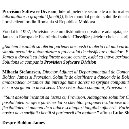
Provision Software Division
, liderul pietei de securitate a informat
informatiilor a grupului QinetiQ)
, lider mondial pentru solutiile de cla
ilor si clientilor din Romania si Republica Moldova.
Fondat in 1997, Provision este un distribuitor cu valoare adaugata, ce o
James in Europa de Est oferind suitele
Classifier
pietelor cheie si spri
„
Suntem incantati sa oferim partenerilor nostri o oferta cat mai varia
simplu nevoii de automatizare a procesului de clasificare a datelor. P
James a dovedit ca indeplineste aceste cerinte, astfel ca intr-o perioa
Solutions la compania
Provision Software Division
Mihaela Ștefanescu,
Director Adjunct al Departamentului de Comert
Boldon James si Provision. Solutiile de clasificare a datelor de la Bo
ambasadelor britanice din intreaga lume doresc sa sprijine companiile b
ei si ii sprijinim in acest sens. Urez celor doua companii, Provision 
“
Sunt absolut incantat sa lucrez cu Provision. Adaugarea solutiilor C
posibilitatea sa ofere partenerilor si clientilor propuneri valoroase i
flexibilitatea si puterea de a aduce schimpari tangibile afacerii. Pa
nostru de a sprijinii clientii si partenerii din regiune.
”
afirma
Luke Sh
Despre
Boldon James