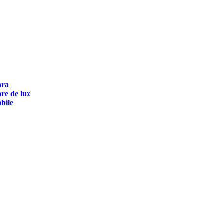
ara
are de lux
abile