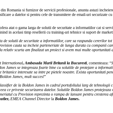
iei din Romania si furnizor de servicii profesionale, anunta astazi incheie
sificare a datelor si pentru cele de transmitere de email-uri securizate cu 
fera atat o gama larga de solutii de securitate a informatiilor cat si se
jinind in acelasi timp resellerii cu training-uri tehnice si suport de market
ta de solutii de securitate a informatiilor, care sa raspunda cererilor t
rovision cauta sa incheie parteneriate de lunga durata cu companii care 
da relativ scurta am finalizat un proiect si avem mai multe oportunitati 
 International
,
Ambasada Marii Britanii la Bucuresti
, comenteaza: “
S
ldon James se integreaza foarte bine cu solutiile de protejare a informa
ritanice interesate sa intre pe pietele noastre. Exista oportunitati pent
si Boldon James, mult succes!
”
lassifier de la Boldon James in cadrul portofoliului larg de tehnologii
n ceea ce priveste securizarea datelor. Solutiile Boldon James protejeaza
rteneriatul cu Provision reprezinta o rampa de lansare pentru crestere
utler,
EMEA Channel Director
la
Boldon James
.