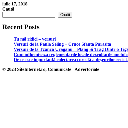
iulie 17, 2018
Caută
Caută
Recent Posts
Tu mă ridici – versuri
Versuri de la Paula Seling – Cruce Sfanta Parasita
Versuri de la Tzanca Uraganu – Plang Si Trag Dintr-o Tig
Cum influenteaza reglementarile locale dezvoltarile imobili
De ce este importantă colectarea corectă a deșeurilor recicl
© 2023 SiteInternet.ro, Comunicate - Advertoriale