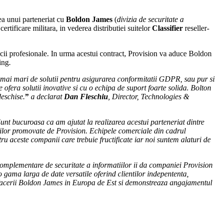
rea unui parteneriat cu
Boldon James
(
divizia de securitate a
certificare militara, in vederea distributiei suitelor
Classifier
reseller-
rvicii profesionale. In urma acestui contract, Provision va aduce Boldon
ing.
ot mai mari de solutii pentru asigurarea conformitatii GDPR, sau pur si
ofera solutii inovative si cu o echipa de suport foarte solida. Bolton
deschise.
”
a declarat
Dan Fleschiu
, Director, Technologies &
unt bucuroasa ca am ajutat la realizarea acestui parteneriat dintre
tiilor promovate de Provision. Echipele comerciale din cadrul
ru aceste companii care trebuie fructificate iar noi suntem alaturi de
 complementare de securitate a informatiilor ii da companiei Provision
 o gama larga de date versatile oferind clientilor indepententa,
a afacerii Boldon James in Europa de Est si demonstreaza angajamentul