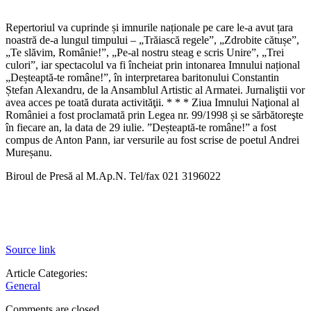
Repertoriul va cuprinde și imnurile naționale pe care le-a avut țara
noastră de-a lungul timpului – „Trăiască regele”, „Zdrobite cătușe”,
„Te slăvim, Românie!”, „Pe-al nostru steag e scris Unire”, „Trei
culori”, iar spectacolul va fi încheiat prin intonarea Imnului național
„Deșteaptă-te române!”, în interpretarea baritonului Constantin
Ștefan Alexandru, de la Ansamblul Artistic al Armatei. Jurnaliştii vor
avea acces pe toată durata activităţii. * * * Ziua Imnului Naţional al
României a fost proclamată prin Legea nr. 99/1998 și se sărbătoreşte
în fiecare an, la data de 29 iulie. ”Deșteaptă-te române!” a fost
compus de Anton Pann, iar versurile au fost scrise de poetul Andrei
Mureșanu.
Biroul de Presă al M.Ap.N. Tel/fax 021 3196022
Source link
Article Categories:
General
Comments are closed.