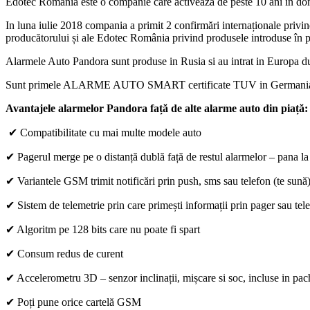
Edotec România este o companie care activează de peste 10 ani i
In luna iulie 2018 compania a primit 2 confirmări internaționale priv
producătorului și ale Edotec România privind produsele introduse în piaț
Alarmele Auto Pandora sunt produse in Rusia si au intrat in Europa d
Sunt primele ALARME AUTO SMART certificate TUV in Germania si RAR
Avantajele alarmelor Pandora față de alte alarme auto din piață:
✔ Compatibilitate cu mai multe modele auto
✔ Pagerul merge pe o distanță dublă față de restul alarmelor – pana 
✔ Variantele GSM trimit notificări prin push, sms sau telefon (te sună
✔ Sistem de telemetrie prin care primești informații prin pager sau tele
✔ Algoritm pe 128 bits care nu poate fi spart
✔ Consum redus de curent
✔ Accelerometru 3D – senzor inclinații, mișcare si soc, incluse in pachetu
✔ Poți pune orice cartelă GSM