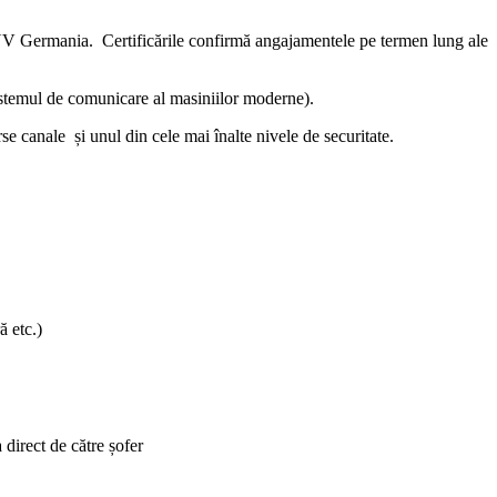
 TUV Germania. Certificările confirmă angajamentele pe termen lung ale
stemul de comunicare al masiniilor moderne).
nale și unul din cele mai înalte nivele de securitate.
ă etc.)
 direct de către șofer