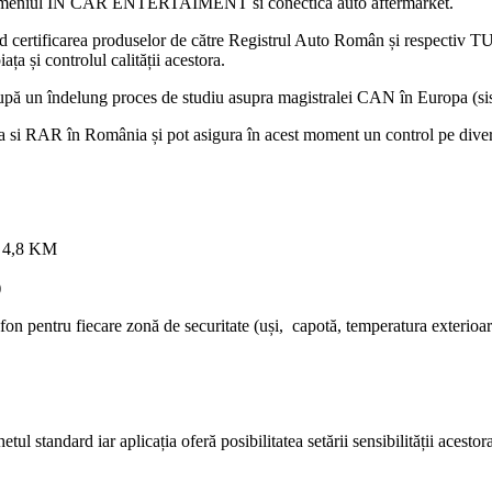
n domeniul IN CAR ENTERTAIMENT si conectică auto aftermarket.
ind certificarea produselor de către Registrul Auto Român și respectiv
a și controlul calității acestora.
upă un îndelung proces de studiu asupra magistralei CAN în Europa (si
 în România și pot asigura în acest moment un control pe diverse ca
la 4,8 KM
)
fon pentru fiecare zonă de securitate (uși, capotă, temperatura exterioar
l standard iar aplicația oferă posibilitatea setării sensibilității acestora