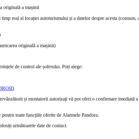
a originală a mașinii
 timp real al locației autoturismului și a datelor despre acesta (consum, o
)
unicarea originală a mașinii)
rințele de control ale șoferului. Poți alege:
DROID
vânzătorii și montatorii autorizați vă pot oferi o confirmare imediată a c
 pentru toate funcțiile oferite de Alarmele Pandora.
olosiți următoarele date de contact.