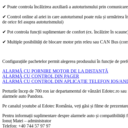
✔ Poate controla încălzirea auxiliară a autoturismului prin comunicare
✔ Control online al ariei in care autoturismul poate rula și urmărirea în
de orice fel asupra autoturismului)
✔ Pot controla funcții suplimentare de confort (ex. încălzire în scaune
✔ Multiple posibilități de blocare motor prin releu sau CAN Bus (com
Configurațiile pachetelor permit alegerea produsului în funcție de prefe
ALARMĂ CU PORNIRE MOTOR DE LA DISTANȚĂ
ALARMĂ CU CONTROL DIN PAGER
ALARMĂ CU CONTROL DIN APLICAȚIE TELEFON IOS/AN
Preturile încep de 700 ron iar departamentul de vânzări Edotec.ro sau re
alarmele auto Pandora.
Pe canalul youtube al Edotec România, veți găsi și filme de prezentare
Pentru informații suplimentare despre alarmele auto și compatibilități f
Ionuț Matei – administrator
Telefon: +40 744 57 97 97