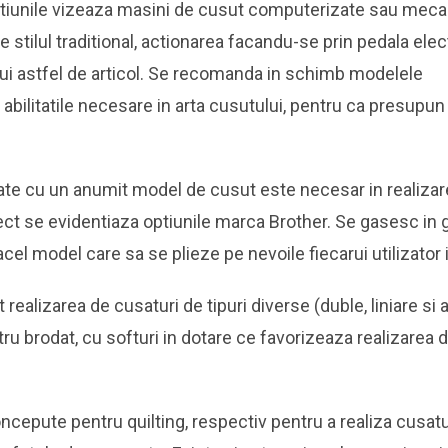
iunile vizeaza masini de cusut computerizate sau meca
stilul traditional, actionarea facandu-se prin pedala elec
unui astfel de articol. Se recomanda in schimb modelele
abilitatile necesare in arta cusutului, pentru ca presupu
utate cu un anumit model de cusut este necesar in realizar
pect se evidentiaza optiunile marca Brother. Se gasesc in
acel model care sa se plieze pe nevoile fiecarui utilizator 
realizarea de cusaturi de tipuri diverse (duble, liniare si 
ntru brodat, cu softuri in dotare ce favorizeaza realizarea d
ncepute pentru quilting, respectiv pentru a realiza cusatu