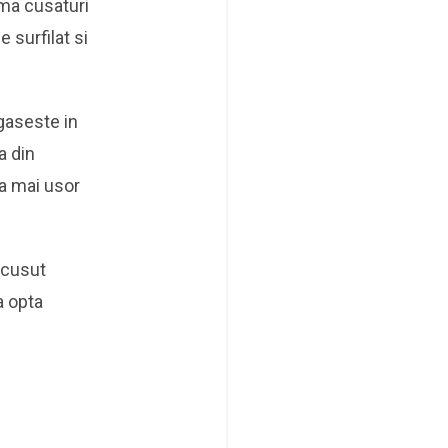
ima cusaturi
 surfilat si
 gaseste in
a din
ea mai usor
 cusut
a opta