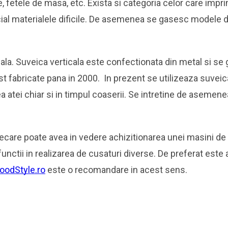
, fetele de masa, etc. Exista si categoria celor care impr
ecial materialele dificile. De asemenea se gasesc modele de
icala. Suveica verticala este confectionata din metal si se
st fabricate pana in 2000. In prezent se utilizeaza suveic
ea atei chiar si in timpul coaserii. Se intretine de asemen
iecare poate avea in vedere achizitionarea unei masini de
unctii in realizarea de cusaturi diverse. De preferat este 
oodStyle.ro
este o recomandare in acest sens.