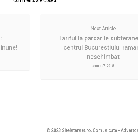
Comments are closed.
Next Article
:
Tariful la parcarile subterane
minune!
centrul Bucurestiului rama
neschimbat
august 7, 2018
© 2023 SiteInternet.ro, Comunicate - Advertor