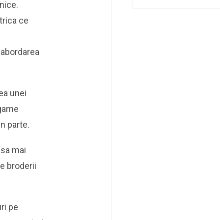
nice.
trica ce
n abordarea
ea unei
 game
in parte.
asa mai
e broderii
ri pe