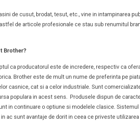
sini de cusut, brodat, tesut, etc., vine in intampinarea pub
 astfel de articole profesionale ce stau sub renumitul bra
t Brother?
tul ca producatorul este de incredere, respectiv ca ofera 
brica. Brother este de mult un nume de preferinta pe piata 
lor casnice, cat si a celor industriale. Sunt comercializate
rsa populara in acest sens. Produsele dispun de caracter
sunt in continuare o optiune si modelele clasice. Sistemul
n ac sunt avantaje de dorit in ceea ce priveste utilizarea