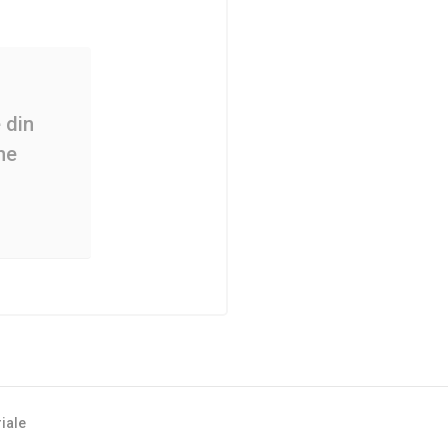
 din
ne
iale