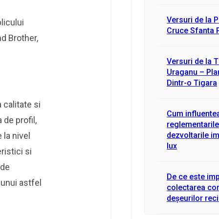
Versuri de la 
licului
Cruce Sfanta 
nd Brother,
Versuri de la 
Uraganu – Pla
Dintr-o Tigara
calitate si
Cum influente
de profil,
reglementarile
 la nivel
dezvoltarile im
lux
istici si
 de
De ce este im
 unui astfel
colectarea co
deșeurilor reci