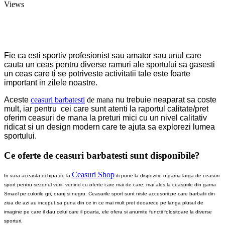
Views
Fie ca esti sportiv profesionist sau amator sau unul care
cauta un ceas pentru diverse ramuri ale sportului sa gasesti
un ceas care ti se potriveste activitatii tale este foarte
important in zilele noastre.
Aceste
ceasuri barbatesti
de mana
nu trebuie neaparat sa coste
mult, iar pentru cei care sunt atenti la raportul calitate/pret
oferim ceasuri de mana la preturi mici cu un nivel calitativ
ridicat si un design modern care te ajuta sa explorezi lumea
sportului.
Ce oferte de ceasuri barbatesti sunt disponibile?
Ceasuri Shop
In vara aceasta echipa de la
iti pune la dispozitie o gama larga de ceasuri
sport pentru sezonul verii, venind cu oferte care mai de care, mai ales la ceasurile din gama
Smael pe culorile gri, oranj si negru. Ceasurile sport sunt niste accesorii pe care barbatii din
ziua de azi au inceput sa puna din ce in ce mai mult pret deoarece pe langa plusul de
imagine pe care il dau celui care il poarta, ele ofera si anumite functii folositoare la diverse
sporturi.