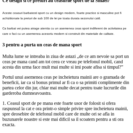
Ce design si ce preturi au ceasurile sport de la Smael?
Aceste ceasuri barbatesti
sport cu un design modern, foarte practice si masculine pot fi
achizitionate la preturi de sub 100 de lei pe toata durata sezonului cald.
Ca barbat vei putea atrage atentia cu un asemenea ceas sport indiferent de activitatea pe
care o faci cu un asemenea acesoriu modern si construit din materiale de calitate.
3 pentru a purta un ceas de mana sport
Multa lume se intreaba in ziua de astazi „de ce am nevoie sa port un
ceas pe mana cand am tot ceea ce vreau pe telefonul mobil, cand
acesta din urma face mult mai multe si imi poate afisa si timpul?”
Portul unui asemenea ceas pe incheietura mainii are o gramada de
beneficii, iar ca si bonus primul ar fi ca o sa primiti complimente din
partea celor din jur, chiar mai multe decat pentru toate lucrurile din
garderoba dumneavoastra.
1. Ceasul sport de pe mana este foarte usor de folosit si ofera
raspunsul la cat e ora printr-o simple privire spre incheietura mainii,
spre deosebire de telefonul mobil care de multe ori se afla in
buzunarele noastre si este mai dificil sa il scoatem pentru a sti ora
exacta.