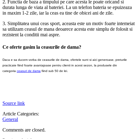
2. Functia de baza a timpului pe care acesta le poate oricand si
durata lunga de viata al bateriei. La un telefon bateria se epuizeaza
in maxim 1-2 zile, iar la ceas ea tine de obicei ani de zile.
3. Simplitatea unui ceas sport, aceasta este un motiv foarte intemeiat
sa utilizam ceasul de mana deoarece acesta este simplu de folosit si
rezistent la conditii mai aspre.
Ce oferte gasim la ceasurile de dama?
Daca e sa ducem vorba de ceasurile de dama, ofertele sunt si aici generoase, preturile
practicate fiind foarte avantajoase pentru clienti in acest sezon, la produsele din
categoria
ceasuri de dama
fiind sub 50 de lei.
Source link
Article Categories:
General
Comments are closed.