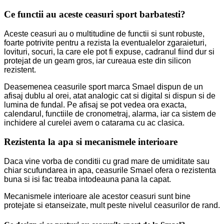
Ce functii au aceste ceasuri sport barbatesti?
Aceste ceasuri au o multitudine de functii si sunt robuste,
foarte potrivite pentru a rezista la eventualelor zgaraieturi,
lovituri,
socuri
, la care ele pot fi expuse, cadranul fiind dur si
protejat de un geam gros, iar cureaua este din silicon
rezistent.
Deasemenea ceasurile sport marca Smael dispun de un
afisaj dublu al orei, atat analogic cat si digital si dispun si de
lumina de fundal. Pe afisaj se pot vedea ora exacta,
calendarul, functiile de cronometraj, alarma, iar ca sistem de
inchidere al curelei avem o catarama cu ac clasica.
Rezistenta la apa si mecanismele interioare
Daca vine vorba de conditii cu grad mare de umiditate sau
chiar scufundarea in apa, ceasurile Smael ofera o rezistenta
buna si isi fac treaba intodeauna pana la capat.
Mecanismele interioare ale acestor ceasuri sunt bine
protejate si etanseizate, mult peste nivelul ceasurilor de rand.