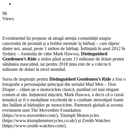
98
Views
Evenimentul își propune să atragă atenția comunității asupra
cancerului de prostată și a bolilor mentale la bărbați – care răpesc
dintre noi, anual, peste 1 milion de bărbați. Înființată în anul 2012 în
Sydney – Australia de către Mark Hawwa,
Distinguished
Gentlemen’s Ride
a strâns până acum 13 milioane de dolari pentru
sănătatea masculină, iar pentru 2018 ținta este de a colecta 6
milioane de dolari la nivel mondial.
Sursa de inspirație pentru
Distinguished Gentlemen’s Ride
a fost o
fotografie a personajului principal din serialul Mad Men – Don
Draper – călare pe o motocicleta clasică, purtând cel mai elegant
costum al său. Inițiatorul mișcării, Mark Hawwa, a decis că o cursă
tematică ar fi o modalitate excelentă de a combate stereotipul foarte
des întâlnit al bărbaților pe motociclete. Partenerii globali ai acestui
eveniment sunt The Movember Foundation
(https://www.movember.com/), Triumph Motorcycles
(https://www.triumphmotorcycles.co.uk/) și Zenith Watches
(https://www.zenith-watches.com/).