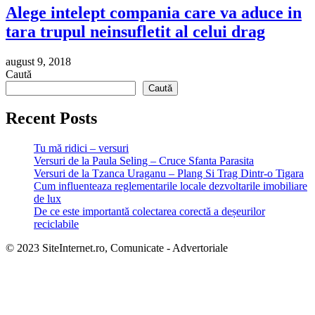
Alege intelept compania care va aduce in
tara trupul neinsufletit al celui drag
august 9, 2018
Caută
Caută
Recent Posts
Tu mă ridici – versuri
Versuri de la Paula Seling – Cruce Sfanta Parasita
Versuri de la Tzanca Uraganu – Plang Si Trag Dintr-o Tigara
Cum influenteaza reglementarile locale dezvoltarile imobiliare
de lux
De ce este importantă colectarea corectă a deșeurilor
reciclabile
© 2023 SiteInternet.ro, Comunicate - Advertoriale