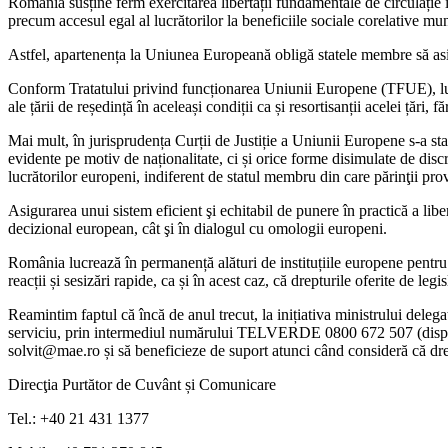
România susține ferm exercitarea libertății fundamentale de circulație î
precum accesul egal al lucrătorilor la beneficiile sociale corelative munc
Astfel, apartenența la Uniunea Europeană obligă statele membre să asigu
Conform Tratatului privind funcționarea Uniunii Europene (TFUE), lucrăt
ale țării de reședință în aceleași condiții ca și resortisanții acelei țări, 
Mai mult, în jurisprudența Curții de Justiție a Uniunii Europene s-a s
evidente pe motiv de naționalitate, ci și orice forme disimulate de discrim
lucrătorilor europeni, indiferent de statul membru din care părinţii provi
Asigurarea unui sistem eficient şi echitabil de punere în practică a li
decizional european, cât şi în dialogul cu omologii europeni.
România lucrează în permanență alături de instituțiile europene pentru a
reacții și sesizări rapide, ca și în acest caz, că drepturile oferite de le
Reamintim faptul că încă de anul trecut, la inițiativa ministrului deleg
serviciu, prin intermediul numărului TELVERDE 0800 672 507 (disponibi
solvit@mae.ro și să beneficieze de suport atunci când consideră că drep
Direcţia Purtător de Cuvânt și Comunicare
Tel.: +40 21 431 1377