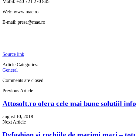
Mobil: +40 721 270 845
Web: www.mae.ro
E-mail: presa@mae.ro
Source link
Article Categories:
General
Comments are closed.
Previous Article
Attosoft.ro ofera cele mai bune solutiil i
august 10, 2018
Next Article
Dyfashion si rochiile de marimi mari – totu