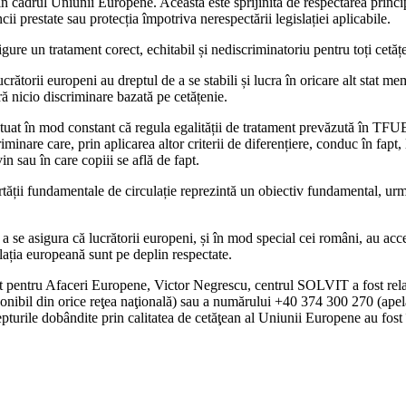
n cadrul Uniunii Europene. Aceasta este sprijinită de respectarea principi
ii prestate sau protecția împotriva nerespectării legislației aplicabile.
re un tratament corect, echitabil și nediscriminatoriu pentru toți cetăț
orii europeni au dreptul de a se stabili și lucra în oricare alt stat memb
fără nicio discriminare bazată pe cetățenie.
tatuat în mod constant că regula egalității de tratament prevăzută în TF
inare care, prin aplicarea altor criterii de diferențiere, conduc în fapt, l
n sau în care copiii se află de fapt.
bertății fundamentale de circulație reprezintă un obiectiv fundamental, ur
 se asigura că lucrătorii europeni, și în mod special cei români, au acces
gislația europeană sunt pe deplin respectate.
at pentru Afaceri Europene, Victor Negrescu, centrul SOLVIT a fost relans
l din orice reţea naţională) sau a numărului +40 374 300 270 (apelabil
turile dobândite prin calitatea de cetăţean al Uniunii Europene au fost 