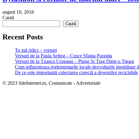
august 10, 2018
Caută
Caută
Recent Posts
Tu mă ridici – versuri
Versuri de la Paula Seling – Cruce Sfanta Parasita
Versuri de la Tzanca Uraganu – Plang Si Trag Dintr-o Tigara
Cum influenteaza reglementarile locale dezvoltarile imobiliare 
De ce este importantă colectarea corectă a deșeurilor reciclabile
© 2023 SiteInternet.ro, Comunicate - Advertoriale