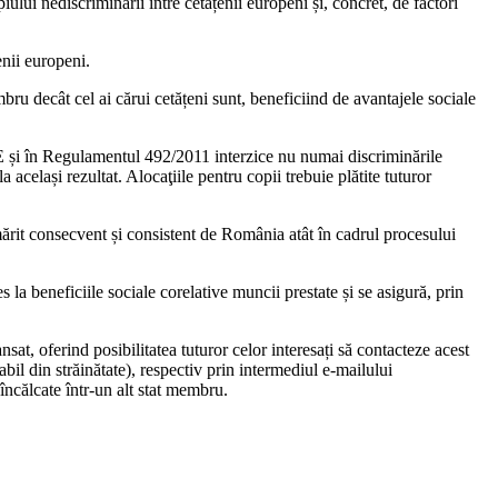
ului nediscriminării între cetățenii europeni și, concret, de factori
enii europeni.
ru decât cel ai cărui cetățeni sunt, beneficiind de avantajele sociale
UE și în Regulamentul 492/2011 interzice nu numai discriminările
a același rezultat. Alocaţiile pentru copii trebuie plătite tuturor
mărit consecvent și consistent de România atât în cadrul procesului
 la beneficiile sociale corelative muncii prestate și se asigură, prin
at, oferind posibilitatea tuturor celor interesați să contacteze acest
 din străinătate), respectiv prin intermediul e-mailului
încălcate într-un alt stat membru.