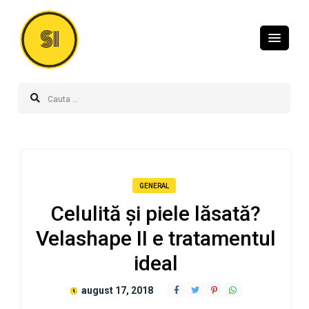
SI
GENERAL
Celulită şi piele lăsată?
Velashape II e tratamentul
ideal
august 17, 2018