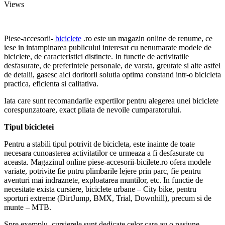
Views
Piese-accesorii-
biciclete
.ro este un magazin online de renume, ce
iese in intampinarea publicului interesat cu nenumarate modele de
biciclete, de caracteristici distincte. In functie de activitatile
desfasurate, de preferintele personale, de varsta, greutate si alte astfel
de detalii, gasesc aici doritorii solutia optima constand intr-o bicicleta
practica, eficienta si calitativa.
Iata care sunt recomandarile expertilor pentru alegerea unei biciclete
corespunzatoare, exact pliata de nevoile cumparatorului.
Tipul bicicletei
Pentru a stabili tipul potrivit de bicicleta, este inainte de toate
necesara cunoasterea activitatilor ce urmeaza a fi desfasurate cu
aceasta. Magazinul online piese-accesorii-bicilete.ro ofera modele
variate, potrivite fie pntru plimbarile lejere prin parc, fie pentru
aventuri mai indraznete, exploatarea muntilor, etc. In functie de
necesitate exista cursiere, biciclete urbane – City bike, pentru
sporturi extreme (DirtJump, BMX, Trial, Downhill), precum si de
munte – MTB.
Spre exemplu, cursierele sunt dedicate celor care au o pasiune