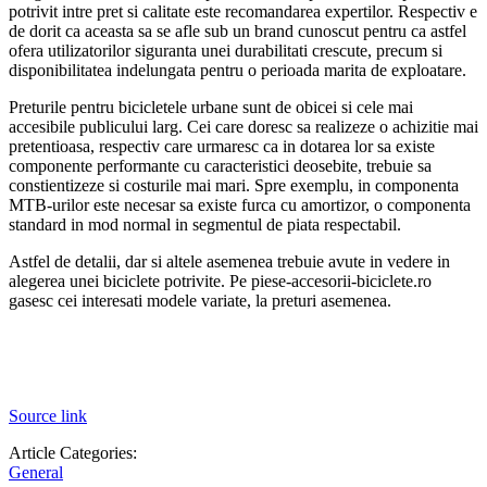
potrivit intre pret si calitate este recomandarea expertilor. Respectiv e
de dorit ca aceasta sa se afle sub un brand cunoscut pentru ca astfel
ofera utilizatorilor siguranta unei durabilitati crescute, precum si
disponibilitatea indelungata pentru o perioada marita de exploatare.
Preturile pentru bicicletele urbane sunt de obicei si cele mai
accesibile publicului larg. Cei care doresc sa realizeze o achizitie mai
pretentioasa, respectiv care urmaresc ca in dotarea lor sa existe
componente performante cu caracteristici deosebite, trebuie sa
constientizeze si costurile mai mari. Spre exemplu, in componenta
MTB-urilor este necesar sa existe furca cu amortizor, o componenta
standard in mod normal in segmentul de piata respectabil.
Astfel de detalii, dar si altele asemenea trebuie avute in vedere in
alegerea unei biciclete potrivite. Pe piese-accesorii-biciclete.ro
gasesc cei interesati modele variate, la preturi asemenea.
Source link
Article Categories:
General