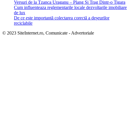
Versuri de la Tzanca Uraganu – Plang Si Trag Dintr-o Tigara
Cum influenteaza reglementarile locale dezvoltarile imobiliare
de lux
De ce este importantă colectarea corectă a deșeurilor
reciclabile
© 2023 SiteInternet.ro, Comunicate - Advertoriale