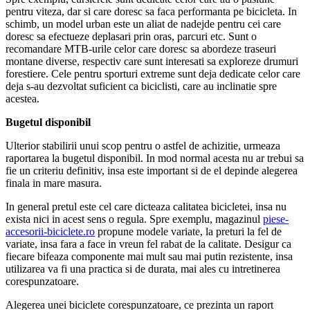
pentru viteza, dar si care doresc sa faca performanta pe bicicleta. In
schimb, un model urban este un aliat de nadejde pentru cei care
doresc sa efectueze deplasari prin oras, parcuri etc. Sunt o
recomandare MTB-urile celor care doresc sa abordeze traseuri
montane diverse, respectiv care sunt interesati sa exploreze drumuri
forestiere. Cele pentru sporturi extreme sunt deja dedicate celor care
deja s-au dezvoltat suficient ca biciclisti, care au inclinatie spre
acestea.
Bugetul disponibil
Ulterior stabilirii unui scop pentru o astfel de achizitie, urmeaza
raportarea la bugetul disponibil. In mod normal acesta nu ar trebui sa
fie un criteriu definitiv, insa este important si de el depinde alegerea
finala in mare masura.
In general pretul este cel care dicteaza calitatea bicicletei, insa nu
exista nici in acest sens o regula. Spre exemplu, magazinul
piese-
accesorii-biciclete.ro
propune modele variate, la preturi la fel de
variate, insa fara a face in vreun fel rabat de la calitate. Desigur ca
fiecare bifeaza componente mai mult sau mai putin rezistente, insa
utilizarea va fi una practica si de durata, mai ales cu intretinerea
corespunzatoare.
Alegerea unei biciclete corespunzatoare, ce prezinta un raport