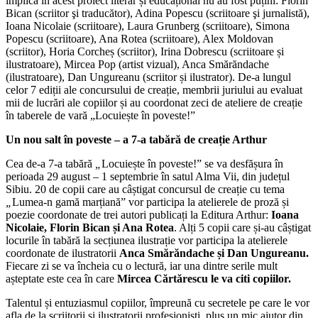
implica în acest proiect literar și educațional nu au fost puțini: Florin
Bican (scriitor şi traducător), Adina Popescu (scriitoare şi jurnalistă),
Ioana Nicolaie (scriitoare), Laura Grunberg (scriitoare), Simona
Popescu (scriitoare), Ana Rotea (scriitoare), Alex Moldovan
(scriitor), Horia Corcheș (scriitor), Irina Dobrescu (scriitoare și
ilustratoare), Mircea Pop (artist vizual), Anca Smărăndache
(ilustratoare), Dan Ungureanu (scriitor și ilustrator). De-a lungul
celor 7 ediții ale concursului de creație, membrii juriului au evaluat
mii de lucrări ale copiilor și au coordonat zeci de ateliere de creație
în taberele de vară „Locuiește în poveste!”
Un nou salt în poveste – a 7-a tabără de creație Arthur
Cea de-a 7-a tabără
„
Locuiește în poveste!” se va desfășura în
perioada 29 august – 1 septembrie în satul Alma Vii, din județul
Sibiu. 20 de copii care au câștigat concursul de creație cu tema
„
Lumea-n gamă marțiană” vor participa la atelierele de proză și
poezie coordonate de trei autori publicați la Editura Arthur:
Ioana
Nicolaie, Florin Bican și Ana Rotea
. Alți 5 copii care și-au câștigat
locurile în tabără la secțiunea ilustrație vor participa la atelierele
coordonate de ilustratorii
Anca Smărăndache și Dan Ungureanu.
Fiecare zi se va încheia cu o lectură, iar una dintre serile mult
așteptate este cea în care
Mircea Cărtărescu le va citi copiilor.
Talentul și entuziasmul copiilor, împreună cu secretele pe care le vor
afla de la scriitorii și ilustratorii profesioniști, plus un mic ajutor din