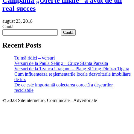
Campania „Oferte finale” a avut de un
real succes
august 23, 2018
Caută
Caută
Recent Posts
Tu mă ridici – versuri
Versuri de la Paula Seling – Cruce Sfanta Parasita
Versuri de la Tzanca Uraganu – Plang Si Trag Dintr-o Tigara
Cum influenteaza reglementarile locale dezvoltarile imobiliare
de lux
De ce este importantă colectarea corectă a deșeurilor
reciclabile
© 2023 SiteInternet.ro, Comunicate - Advertoriale