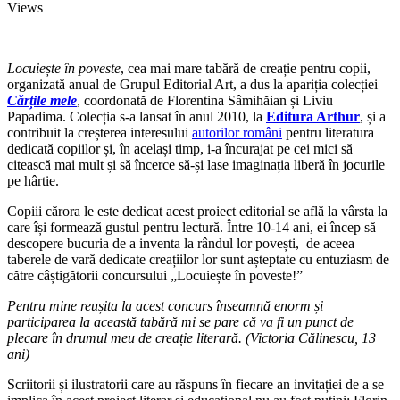
Views
Locuiește în poveste
, cea mai mare tabără de creație pentru copii,
organizată anual de Grupul Editorial Art, a dus la apariția colecției
Cărțile mele
, coordonată de Florentina Sâmihăian și Liviu
Papadima. Colecția s-a lansat în anul 2010, la
Editura Arthur
, și a
contribuit la creșterea interesului
autorilor români
pentru literatura
dedicată copiilor și, în același timp, i-a încurajat pe cei mici să
citească mai mult și să încerce să-și lase imaginația liberă în jocurile
pe hârtie.
Copiii cărora le este dedicat acest proiect editorial se află la vârsta la
care își formează gustul pentru lectură. Între 10-14 ani, ei încep să
descopere bucuria de a inventa la rândul lor povești, de aceea
taberele de vară dedicate creațiilor lor sunt așteptate cu entuziasm de
către câștigătorii concursului „Locuiește în poveste!”
Pentru mine reușita la acest concurs înseamnă enorm și
participarea la această tabără mi se pare că va fi un punct de
plecare în drumul meu de creație literară. (Victoria Călinescu, 13
ani)
Scriitorii și ilustratorii care au răspuns în fiecare an invitației de a se