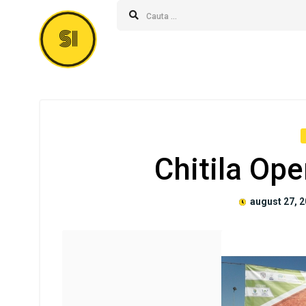
SI
Chitila Op
august 27, 