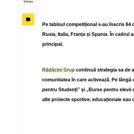
Views
Pe tabloul competițional s-au înscris 6
4 
Rusia, I
talia, Franța și Spania.
În cadrul 
principal.
Rădăcini Grup
continuă strategia sa de a
comunitatea în care activează. Pe lângă 
pentru Studenți” și „Burse pentru elevii 
alte proiecte sportive, educaționale sau c