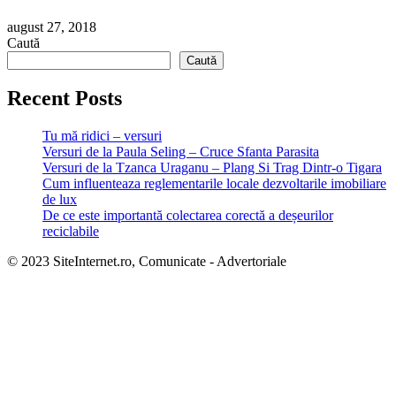
august 27, 2018
Caută
Caută
Recent Posts
Tu mă ridici – versuri
Versuri de la Paula Seling – Cruce Sfanta Parasita
Versuri de la Tzanca Uraganu – Plang Si Trag Dintr-o Tigara
Cum influenteaza reglementarile locale dezvoltarile imobiliare
de lux
De ce este importantă colectarea corectă a deșeurilor
reciclabile
© 2023 SiteInternet.ro, Comunicate - Advertoriale