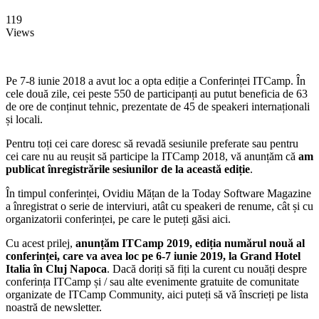
119
Views
Pe 7-8 iunie 2018 a avut loc a opta ediție a Conferinței ITCamp. În
cele două zile, cei peste 550 de participanți au putut beneficia de 63
de ore de conținut tehnic, prezentate de 45 de speakeri internaționali
și locali.
Pentru toți cei care doresc să revadă sesiunile preferate sau pentru
cei care nu au reușit să participe la ITCamp 2018, vă anunțăm că
am
publicat înregistrările sesiunilor de la această ediție
.
În timpul conferinței, Ovidiu Mățan de la Today Software Magazine
a înregistrat o serie de interviuri, atât cu speakeri de renume, cât și cu
organizatorii conferinței, pe care le puteți găsi aici.
Cu acest prilej,
anunțăm ITCamp 2019, ediția numărul nouă al
conferinței, care va avea loc pe 6-7 iunie 2019, la Grand Hotel
Italia în Cluj Napoca
. Dacă doriți să fiți la curent cu nouăți despre
conferința ITCamp și / sau alte evenimente gratuite de comunitate
organizate de ITCamp Community, aici puteți să vă înscrieți pe lista
noastră de newsletter.