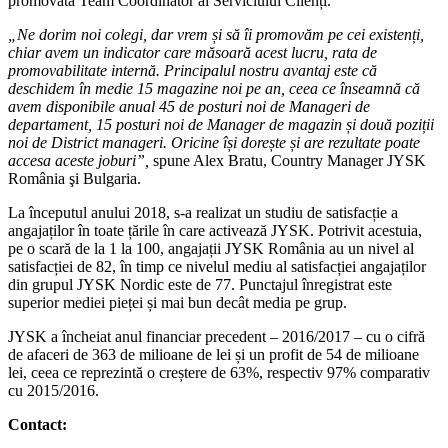
promovată Team Coordinator al Serviciului Clienți.
„Ne dorim noi colegi, dar vrem și să îi promovăm pe cei existenți,
chiar avem un indicator care măsoară acest lucru, rata de
promovabilitate internă. Principalul nostru avantaj este că
deschidem în medie 15 magazine noi pe an, ceea ce înseamnă că
avem disponibile anual 45 de posturi noi de Manageri de
departament, 15 posturi noi de Manager de magazin și două poziții
noi de District manageri. Oricine își dorește și are rezultate poate
accesa aceste joburi”
,
spune Alex Bratu, Country Manager JYSK
România şi Bulgaria.
La începutul anului 2018, s-a realizat un studiu de satisfacție a
angajaților în toate țările în care activează JYSK. Potrivit acestuia,
pe o scară de la 1 la 100, angajații JYSK România au un nivel al
satisfacției de 82, în timp ce nivelul mediu al satisfacției angajaților
din grupul JYSK Nordic este de 77. Punctajul înregistrat este
superior mediei pieței și mai bun decât media pe grup.
JYSK a încheiat anul financiar precedent – 2016/2017 – cu o cifră
de afaceri de 363 de milioane de lei și un profit de 54 de milioane
lei, ceea ce reprezintă o creștere de 63%, respectiv 97% comparativ
cu 2015/2016.
Contact: