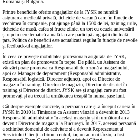
România și Bulgaria.
Printre beneficiile oferite angajaților de la JYSK se numără
asigurarea medicală privată, tichetele de vacanță care, în funcție de
vechimea în companie, pot ajunge până la 1500 de lei, training-urile,
tichetele de masă, cafea și fructe zilnic, un tort cu ocazia aniversării
și o petrecere tematică anuală la care participă angajații din toată
țara. Politica de beneficii este actualizată regulat în funcție de nevoile
și feedback-ul angajaților.
În ceea ce privește mobilitatea profesională asigurată de JYSK,
există un plan de promovare în trepte. De pildă, un Asistent de
vânzări poate promova ca Responsabil de o zonă a magazinului,
apoi ca Manager de departament (Responsabil administrativ,
Responsabil logistică, Director adjunct), apoi ca Director de
magazin în training, Director de magazin, Director de district în
training și Director de district. JYSK are și angajați care au fost
promovați și au trecut la următoarea treaptă în numai șase luni.
Cât despre exemple concrete, o persoană care și-a început cariera în
JYSK în 2010 la Timișoara ca Asistent vânzări a devenit în 2013
Responsabil administrativ în același magazin și în următorul an a
devenit Director de magazin la București. În 2017, aceeași persoană
a schimbat domeniul de activitate și a devenit Reprezentant al
Serviciului Clienți la biroul central, iar, un an mai târziu, a fost