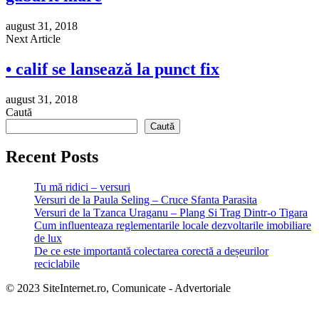
august 31, 2018
Next Article
• calif se lansează la punct fix
august 31, 2018
Caută
Caută
Recent Posts
Tu mă ridici – versuri
Versuri de la Paula Seling – Cruce Sfanta Parasita
Versuri de la Tzanca Uraganu – Plang Si Trag Dintr-o Tigara
Cum influenteaza reglementarile locale dezvoltarile imobiliare
de lux
De ce este importantă colectarea corectă a deșeurilor
reciclabile
© 2023 SiteInternet.ro, Comunicate - Advertoriale