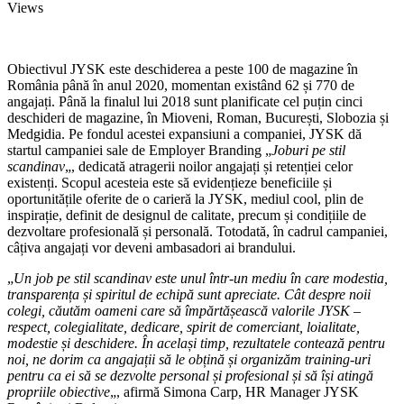
Views
Obiectivul JYSK este deschiderea a peste 100 de magazine în
România până în anul 2020, momentan existând 62 și 770 de
angajați. Până la finalul lui 2018 sunt planificate cel puțin cinci
deschideri de magazine, în Mioveni, Roman, București, Slobozia și
Medgidia. Pe fondul acestei expansiuni a companiei, JYSK dă
startul campaniei sale de Employer Branding „
Joburi pe stil
scandinav
„, dedicată atragerii noilor angajați și retenției celor
existenți. Scopul acesteia este să evidențieze beneficiile și
oportunitățile oferite de o carieră la JYSK, mediul cool, plin de
inspirație, definit de designul de calitate, precum și condițiile de
dezvoltare profesională și personală. Totodată, în cadrul campaniei,
câțiva angajați vor deveni ambasadori ai brandului.
„
Un job pe stil scandinav este unul într-un mediu în care modestia,
transparența și spiritul de echipă sunt apreciate. Cât despre noii
colegi, căutăm oameni care să împărtășească valorile JYSK –
respect, colegialitate, dedicare, spirit de comerciant, loialitate,
modestie și deschidere. În același timp, rezultatele contează pentru
noi, ne dorim ca angajații să le obțină și organizăm training-uri
pentru ca ei să se dezvolte personal și profesional și să își atingă
propriile obiective
„, afirmă Simona Carp, HR Manager JYSK