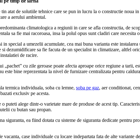
al pe timp de iarna
n atat de solutiile tehnice care se pun in lucru la o constructie noua in p
care a aerului ambiental.
dominanta climatologica a regiunii in care se afla constructia, de scopul 
ntala sa fie mai racoroasa, insa la polul opus sunt cladiri care necesita o
 si in special a umezelii acumulate, cea mai buna varianta este instalare
e si dezumidificare sa fie facuta de un specialist in climatizare, altfel o
nstalatiei de racire.
i „pachet” cu zile geroase poate afecta aproape orice regiune a tarii, est
nu este bine reprezentata la nivel de furnizare centralizata pentru caldura
trala termica individuala, soba cu lemne,
soba pe gaz
, aer conditionat, cen
 bazati exclusiv pe acesta.
 o puteti alege dintr-o varietate mare de produse de acest tip. Caracterist
butelii cu butan sau propan.
lina siguranta, ea fiind dotata cu sisteme de siguranta dedicate pentru prot
de vacanta, case individuale cu locare indepartata fata de alte variante d