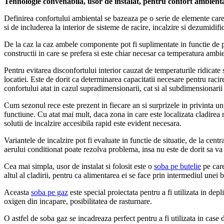
Tehnologie convenabila, usor de instalat, pentru confort ambient
Definirea confortului ambiental se bazeaza pe o serie de elemente care ti
si de includerea la interior de sisteme de racire, incalzire si dezumidifi
De la caz la caz ambele componente pot fi suplimentate in functie de pre
constructii in care se prefera si este chiar necesar ca temperatura ambie
Pentru evitarea disconfortului interior cauzat de temperaturile ridicate
locatiei. Este de dorit ca determinarea capacitatii necesare pentru racir
confortului atat in cazul supradimensionarii, cat si al subdimensionarii i
Cum sezonul rece este prezent in fiecare an si surprizele in privinta unu
functiune. Cu atat mai mult, daca zona in care este localizata cladirea 
solutii de incalzire accesibila rapid este evident necesara.
Variantele de incalzire pot fi evaluate in functie de situatie, de la cen
aerului conditionat poate rezolva problema, insa nu este de dorit sa va
Cea mai simpla, usor de instalat si folosit este o
soba pe butelie
pe care
altul al cladirii, pentru ca alimentarea ei se face prin intermediul unei 
Aceasta
soba pe gaz
este special proiectata pentru a fi utilizata in dep
oxigen din incapare, posibilitatea de rasturnare.
O astfel de soba gaz se incadreaza perfect pentru a fi utilizata in case 