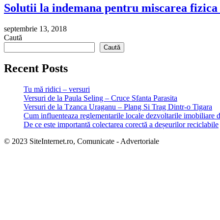
Solutii la indemana pentru miscarea fizica 
septembrie 13, 2018
Caută
Caută
Recent Posts
Tu mă ridici – versuri
Versuri de la Paula Seling – Cruce Sfanta Parasita
Versuri de la Tzanca Uraganu – Plang Si Trag Dintr-o Tigara
Cum influenteaza reglementarile locale dezvoltarile imobiliare 
De ce este importantă colectarea corectă a deșeurilor reciclabile
© 2023 SiteInternet.ro, Comunicate - Advertoriale