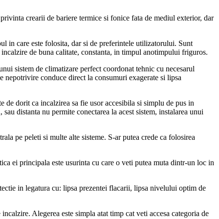
rivinta crearii de bariere termice si fonice fata de mediul exterior, dar
in care este folosita, dar si de preferintele utilizatorului. Sunt
 incalzire de buna calitate, constanta, in timpul anotimpului friguros.
a unui sistem de climatizare perfect coordonat tehnic cu necesarul
rice nepotrivire conduce direct la consumuri exagerate si lipsa
e de dorit ca incalzirea sa fie usor accesibila si simplu de pus in
, sau distanta nu permite conectarea la acest sistem, instalarea unui
trala pe peleti si multe alte sisteme. S-ar putea crede ca folosirea
ica ei principala este usurinta cu care o veti putea muta dintr-un loc in
ectie in legatura cu: lipsa prezentei flacarii, lipsa nivelului optim de
e incalzire. Alegerea este simpla atat timp cat veti accesa categoria de