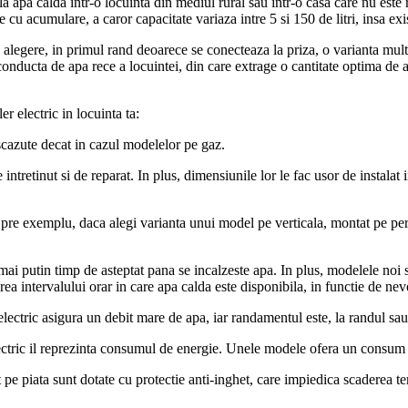
la apa calda intr-o locuinta din mediul rural sau intr-o casa care nu este
e cu acumulare, a caror capacitate variaza intre 5 si 150 de litri, insa ex
la alegere, in primul rand deoarece se conecteaza la priza, o varianta m
onducta de apa rece a locuintei, din care extrage o cantitate optima de ap
er electric in locuinta ta:
cazute decat in cazul modelelor pe gaz.
 intretinut si de reparat. In plus, dimensiunile lor le fac usor de instal
Spre exemplu, daca alegi varianta unui model pe verticala, montat pe per
ai putin timp de asteptat pana se incalzeste apa. In plus, modelele noi
rea intervalului orar in care apa calda este disponibila, in functie de nev
 electric asigura un debit mare de apa, iar randamentul este, la randul sa
lectric il reprezinta consumul de energie. Unele modele ofera un consum c
 pe piata sunt dotate cu protectie anti-inghet, care impiedica scaderea t