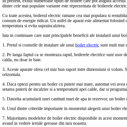
In prezent, exista numeroase tipuri de boilere care pot asigura accesul 
dintre cele mai populare variante este reprezentata de boilerele electric
Cu toate acestea, boilerul electric ramane cea mai populara si rentabi
consum de energie ridicat. Un astfel de aparat este alimentat folosind c
temperatura si evita supraincalzirea.
Iata in continuare care sunt principalele beneficii ale instalarii unui boil
1. Pretul si costurile de instalare ale unui
boiler electric
sunt mult mai s
2. Pe langa faptul ca se monteaza rapid, boilerele electrice sunt usor de
calda, nu doar in baie.
3. Aceste aparate ofera cel mai bun raport intre dimensiuni si volum. 
orizontala.
4. Daca optezi pentru un boiler cu putere mai mare, automat vei avea m
setarea puterii de incalzire si a temperaturii apei calde, dar si programa
5. Datorita acumularii unei cantitati mari de apa in rezervor, un boiler
6. Unul dintre criteriile importante in momentul alegerii unui boiler e
7. Majoritatea modelelor de boiler electric disponibile in acest moment
avand in vedere iernile geroase din tara noastra.