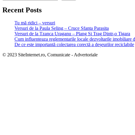
Recent Posts
Tu mă ridici – versuri
Versuri de la Paula Seling – Cruce Sfanta Parasita
Versuri de la Tzanca Uraganu – Plang Si Trag Dintr-o Tigara
Cum influenteaza reglementarile locale dezvoltarile imobiliare 
De ce este importantă colectarea corectă a deșeurilor reciclabile
© 2023 SiteInternet.ro, Comunicate - Advertoriale