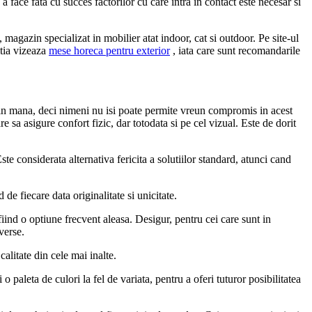
 a face fata cu succes factorilor cu care intra in contact este necesar si
 magazin specializat in mobilier atat indoor, cat si outdoor. Pe site-ul
itia vizeaza
mese horeca pentru exterior
, iata care sunt recomandarile
a in mana, deci nimeni nu isi poate permite vreun compromis in acest
e sa asigure confort fizic, dar totodata si pe cel vizual. Este de dorit
te considerata alternativa fericita a solutiilor standard, atunci cand
de fiecare data originalitate si unicitate.
ind o optiune frecvent aleasa. Desigur, pentru cei care sunt in
verse.
calitate din cele mai inalte.
 paleta de culori la fel de variata, pentru a oferi tuturor posibilitatea