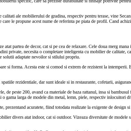
ilierul specific, care sa preziste durabilitate si finisaje potrivite pentru
calitati ale mobilierului de gradina, respectiv pentru terase, vine Secan,
 pe care le propune acest nume de referinta pe piata de profil. Cand achiz
eze atat partea de decor, cat si pe cea de relaxare. Cele doua merg man
dini private, necesita o completare inteligenta cu mobilier de calitate, car
 solutii adaptate nevoilor si stilului propriu.
re si forma. Acesta este si comod si extrem de rezistent la intemperii. Es
tiile rezidentiale, dar sunt ideale si in restaurante, cofetarii, asigurand 
e, de peste 200, avand ca materiale de baza rattanul, insa si bambusul fi
 si o gama larga de modele din metal, lemn, piele, respectiv inlocuitori di
e, prezentand acuratete, fiind totodata realizate la exigente de design si 
lier divers atat indoor, cat si outdoor. Vizeaza diversitate de modele si o