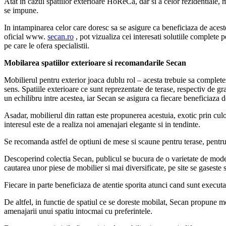
Atat in cazul spatiilor exterioare HoReCa, dar si a celor rezidentiale, mob
se impune.
In intampinarea celor care doresc sa se asigure ca beneficiaza de aceste 
oficial www.
secan.ro
, pot vizualiza cei interesati solutiile complete
pe care le ofera specialistii.
Mobilarea spatiilor exterioare si recomandarile Secan
Mobilierul pentru exterior joaca dublu rol – acesta trebuie sa complet
sens. Spatiile exterioare ce sunt reprezentate de terase, respectiv de gra
un echilibru intre acestea, iar Secan se asigura ca fiecare beneficiaza de
Asadar, mobilierul din rattan este propunerea acestuia, exotic prin culoa
interesul este de a realiza noi amenajari elegante si in tendinte.
Se recomanda astfel de optiuni de mese si scaune pentru terase, pentru spa
Descoperind colectia Secan, publicul se bucura de o varietate de model
cautarea unor piese de mobilier si mai diversificate, pe site se gaseste
Fiecare in parte beneficiaza de atentie sporita atunci cand sunt executat
De altfel, in functie de spatiul ce se doreste mobilat, Secan propune mobi
amenajarii unui spatiu intocmai cu preferintele.