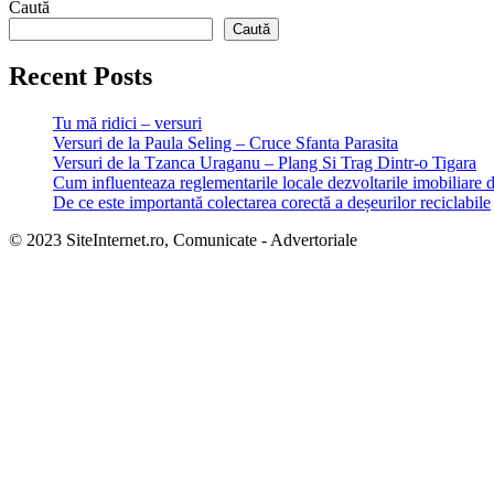
Caută
Caută
Recent Posts
Tu mă ridici – versuri
Versuri de la Paula Seling – Cruce Sfanta Parasita
Versuri de la Tzanca Uraganu – Plang Si Trag Dintr-o Tigara
Cum influenteaza reglementarile locale dezvoltarile imobiliare 
De ce este importantă colectarea corectă a deșeurilor reciclabile
© 2023 SiteInternet.ro, Comunicate - Advertoriale