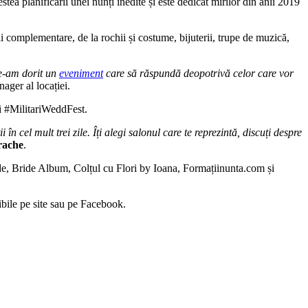
ea planificării unei nunți inedite și este dedicat mirilor din anii 2019
vicii complementare, de la rochii și costume, bijuterii, trupe de muzică,
ne-am dorit un
eveniment
care să răspundă deopotrivă celor care vor
ager al locației.
ii #MilitariWeddFest.
cel mult trei zile. Îți alegi salonul care te reprezintă, discuți despre
rache
.
ride, Bride Album, Colțul cu Flori by Ioana, Formațiinunta.com și
nibile pe site sau pe Facebook.