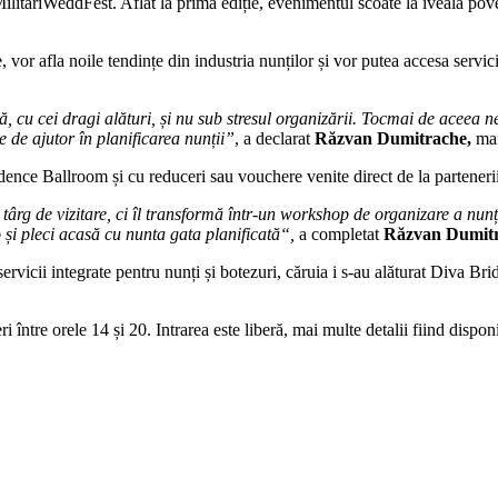
itariWeddFest. Aflat la prima ediție, evenimentul scoate la iveală povest
oane, vor afla noile tendințe din industria nunților și vor putea accesa ser
nă, cu cei dragi alături, și nu sub stresul organizării. Tocmai de aceea 
e de ajutor în planificarea nunții”
, a declarat
Răzvan Dumitrache,
man
sidence Ballroom și cu reduceri sau vouchere venite direct de la partener
 de vizitare, ci îl transformă într-un workshop de organizare a nunții în 
o și pleci acasă cu nunta gata planificată“,
a completat
Răzvan Dumit
ervicii integrate pentru nunți și botezuri, căruia i s-au alăturat Diva B
ri între orele 14 și 20. Intrarea este liberă, mai multe detalii fiind dispo