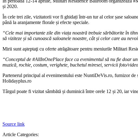
În perioada 12-14 aprilie, Militari Residence Ballroom organizează #Mil
și 2020.
În cele trei zile, vizitatorii vor fi ghidați într-un tur al celor șase sal
până la aranjamente florale și efecte speciale.
“Cele mai importante zile din viața noastră trebuie sărbătorite în tih
să viziteze și să cunoască saloanele noastre, cât și celor care au nevoi
Mirii sunt aşteptaţi cu oferte atrăgătoare pentru meniurile Militari Re
“Conceptul de #AllInOnePlace face ca evenimentul să nu fie doar un târg
muzică, rochie, costum, verighete, buchetul miresei, servicii foto/vide
Partenerul principal al evenimentului este NuntiDeVis.ro, furnizor de s
Holidayplus.ro
Târgul poate fi vizitat sâmbătă și duminică între orele 12 și 20, iar vine
Source link
Article Categories: