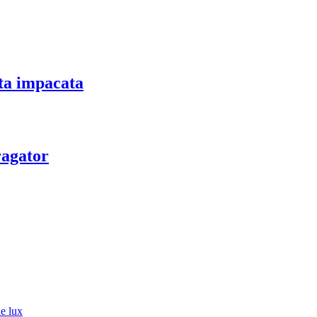
nta impacata
ragator
de lux