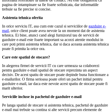
informatii referitoare la datele de contact. Nu este obligatoriu ca
pagina de intampinare sa fie foarte sofisticata, dar informatiile
trebuie sa fie precise si concise.
Asistenta tehnica oferita
In orice serviciu IT, asa cum este cazul si serviciilor de
gazduire e-
mail
, orice client poate avea nevoie la un moment dat de asistenta
tehnica. Ei bine, atunci cand alegi furnizorul tau de servicii de
gazduire e-mail este foarte important sa acorzi atentie modului in
care poti primi asistenta tehnica, dar si daca aceasta asistenta tehnica
poate fi primita la orice ora.
Care este spatiul de stocare?
In alegerea firmei de servicii IT cu care urmeaza sa colaborezi
pentru gazduire e-mail spatiul de stocare reprezinta un aspect
decisiv. De acest spatiu de stocare poate depinde buna functionare a
e-mailurilor. O firma serioasa poate oferi un pachet initial pentru
gazduire e-mail, iar daca este nevoie acest spatiu de stocare poate fi
marit ulterior.
Serviciile incluse in pachetul de gazduire e-mail
Pe langa spatiul de stocare si asistenta tehnica, pachetul de gazduire
e-mail mai trebuie sa contina si alte servicii precum elemente de