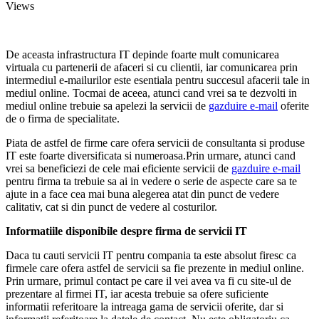
Views
De aceasta infrastructura IT depinde foarte mult comunicarea
virtuala cu partenerii de afaceri si cu clientii, iar comunicarea prin
intermediul e-mailurilor este esentiala pentru succesul afacerii tale in
mediul online. Tocmai de aceea, atunci cand vrei sa te dezvolti in
mediul online trebuie sa apelezi la servicii de
gazduire e-mail
oferite
de o firma de specialitate.
Piata de astfel de firme care ofera servicii de consultanta si produse
IT este foarte diversificata si numeroasa.Prin urmare, atunci cand
vrei sa beneficiezi de cele mai eficiente servicii de
gazduire e-mail
pentru firma ta trebuie sa ai in vedere o serie de aspecte care sa te
ajute in a face cea mai buna alegerea atat din punct de vedere
calitativ, cat si din punct de vedere al costurilor.
Informatiile disponibile despre firma de servicii IT
Daca tu cauti servicii IT pentru compania ta este absolut firesc ca
firmele care ofera astfel de servicii sa fie prezente in mediul online.
Prin urmare, primul contact pe care il vei avea va fi cu site-ul de
prezentare al firmei IT, iar acesta trebuie sa ofere suficiente
informatii referitoare la intreaga gama de servicii oferite, dar si