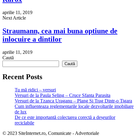
aprilie 11, 2019
Next Article
Straumann, cea mai buna optiune de
inlocuire a dintilor
aprilie 11, 2019
Caută
Caută
Recent Posts
Tu mă ridici – versuri
Versuri de la Paula Seling – Cruce Sfanta Parasita
Versuri de la Tzanca Uraganu – Plang Si Trag Dintr-o Tigara
Cum influenteaza reglementarile locale dezvoltarile imobiliare
de lux
De ce este importantă colectarea corectă a deșeurilor
reciclabile
© 2023 SiteInternet.ro, Comunicate - Advertoriale