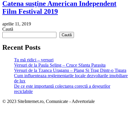
Catena susţine American Independent
Film Festival 2019
aprilie 11, 2019
Caută
Caută
Recent Posts
Tu mă ridici – versuri
Versuri de la Paula Seling – Cruce Sfanta Parasita
Versuri de la Tzanca Uraganu – Plang Si Trag Dintr-o Tigara
Cum influenteaza reglementarile locale dezvoltarile imobiliare
de lux
De ce este importantă colectarea corectă a deșeurilor
reciclabile
© 2023 SiteInternet.ro, Comunicate - Advertoriale