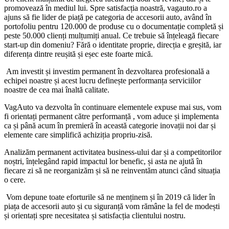
promovează în mediul lui. Spre satisfacția noastră, vagauto.ro a
ajuns să fie lider de piață pe categoria de accesorii auto, având în
portofoliu pentru 120.000 de produse cu o documentație completă și
peste 50.000 clienți mulțumiți anual. Ce trebuie să înțeleagă fiecare
start-up din domeniu? Fără o identitate proprie, direcția e greșită, iar
diferența dintre reușită și eșec este foarte mică.
Am investit și investim permanent în dezvoltarea profesională a
echipei noastre și acest lucru definește performanța serviciilor
noastre de cea mai înaltă calitate.
VagAuto va dezvolta în continuare elementele expuse mai sus, vom
fi orientați permanent către performanță , vom aduce și implementa
ca și până acum în premieră în această categorie inovații noi dar și
elemente care simplifică achiziția propriu-zisă.
Analizăm permanent activitatea business-ului dar și a competitorilor
noștri, înțelegând rapid impactul lor benefic, și asta ne ajută în
fiecare zi să ne reorganizăm și să ne reinventăm atunci când situația
o cere.
Vom depune toate eforturile să ne menținem și în 2019 că lider în
piața de accesorii auto și cu siguranță vom rămâne la fel de modești
și orientați spre necesitatea și satisfacția clientului nostru.