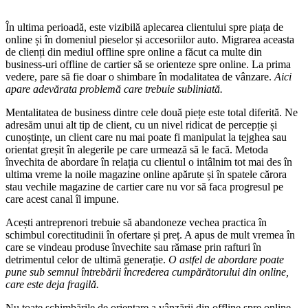
În ultima perioadă, este vizibilă aplecarea clientului spre piața de
online și în domeniul pieselor și accesoriilor auto. Migrarea aceasta
de clienți din mediul offline spre online a făcut ca multe din
business-uri offline de cartier să se orienteze spre online. La prima
vedere, pare să fie doar o shimbare în modalitatea de vânzare.
Aici
apare adevărata problemă care trebuie subliniată.
Mentalitatea de business dintre cele două piețe este total diferită. Ne
adresăm unui alt tip de client, cu un nivel ridicat de percepție și
cunoștințe, un client care nu mai poate fi manipulat la tejghea sau
orientat greșit în alegerile pe care urmează să le facă. Metoda
învechita de abordare în relația cu clientul o intâlnim tot mai des în
ultima vreme la noile magazine online apărute și în spatele cărora
stau vechile magazine de cartier care nu vor să faca progresul pe
care acest canal îl impune.
Acești antreprenori trebuie să abandoneze vechea practica în
schimbul corectitudinii în ofertare și preț. A apus de mult vremea în
care se vindeau produse învechite sau rămase prin rafturi în
detrimentul celor de ultimă generație.
O astfel de abordare poate
pune sub semnul întrebării încrederea cumpărătorului din online,
care este deja fragilă.
Nu toate schimbările de orientare a vânzării din offline spre online