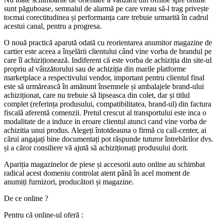
sunt păguboase, semnalul de alarmă pe care vreau să-l trag privește
tocmai corectitudinea și performanța care trebuie urmarită în cadrul
acestui canal, pentru a progresa.
O nouă practică aparută odată cu reorientarea anumitor magazine de
cartier este aceea a înșelării clientului când vine vorba de brandul pe
care îl achiziționează. Indiferent că este vorba de achiziția din site-ul
propriu al vânzătorului sau de achiziția din marile platforme
marketplace a respectivului vendor, important pentru clientul final
este să urmărească în amănunt însemnele și ambalajele brand-ului
achiziționat, care nu trebuie să lipseasca din colet, dar și titlul
complet (referința produsului, compatibilitatea, brand-ul) din factura
fiscală aferentă comenzii. Pretul crescut al transportului este inca o
modalitate de a induce in eroare clientul atunci cand vine vorba de
achizitia unui produs. Alegeți întotdeauna o firmă cu call-center, ai
cărui angajați bine documentați pot răspunde tuturor întrebărilor dvs.
și a căror consiliere vă ajută să achiziționați produsului dorit.
Apariția magazinelor de piese și accesorii auto online au schimbat
radical acest domeniu controlat atent până în acel moment de
anumiți furnizori, producători și magazine.
De ce online ?
Pentru că online-ul oferă :