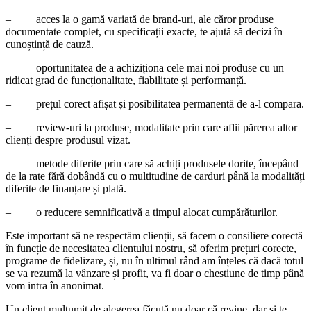
– acces la o gamă variată de brand-uri, ale căror produse
documentate complet, cu specificații exacte, te ajută să decizi în
cunoștință de cauză.
– oportunitatea de a achiziționa cele mai noi produse cu un
ridicat grad de funcționalitate, fiabilitate și performanță.
– prețul corect afișat și posibilitatea permanentă de a-l compara.
– review-uri la produse, modalitate prin care aflii părerea altor
clienți despre produsul vizat.
– metode diferite prin care să achiți produsele dorite, începând
de la rate fără dobândă cu o multitudine de carduri până la modalități
diferite de finanțare și plată.
– o reducere semnificativă a timpul alocat cumpărăturilor.
Este important să ne respectăm clienții, să facem o consiliere corectă
în funcție de necesitatea clientului nostru, să oferim prețuri corecte,
programe de fidelizare, și, nu în ultimul rând am înțeles că dacă totul
se va rezumă la vânzare și profit, va fi doar o chestiune de timp până
vom intra în anonimat.
Un client mulțumit de alegerea făcută nu doar că revine, dar și te