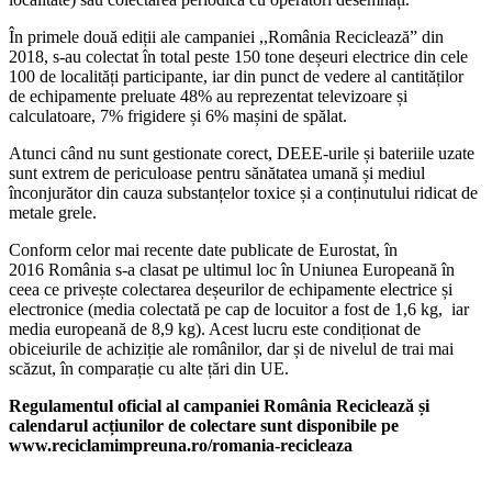
În primele două ediții ale campaniei ,,România Reciclează” din
2018, s-au colectat în total peste 150 tone deșeuri electrice din cele
100 de localități participante, iar din punct de vedere al cantităților
de echipamente preluate 48% au reprezentat televizoare și
calculatoare, 7% frigidere și 6% mașini de spălat.
Atunci când nu sunt gestionate corect, DEEE-urile și bateriile uzate
sunt extrem de periculoase pentru sănătatea umană și mediul
înconjurător din cauza substanțelor toxice și a conținutului ridicat de
metale grele.
Conform celor mai recente date publicate de Eurostat, în
2016 România s-a clasat pe ultimul loc în Uniunea Europeană în
ceea ce privește colectarea deșeurilor de echipamente electrice și
electronice (media colectată pe cap de locuitor a fost de 1,6 kg, iar
media europeană de 8,9 kg). Acest lucru este condiționat de
obiceiurile de achiziție ale românilor, dar și de nivelul de trai mai
scăzut, în comparație cu alte țări din UE.
Regulamentul oficial al campaniei România Reciclează și
calendarul acțiunilor de colectare sunt disponibile pe
www.reciclamimpreuna.ro/romania-recicleaza