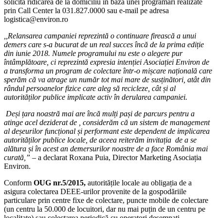
solicita ridicarea de la domiciliu în baza unei programări realizate
prin Call Center la 031.827.0000 sau e-mail pe adresa
logistica@environ.ro
,,Relansarea campaniei reprezintă o continuare firească a unui
demers care s-a bucurat de un real succes încă de la prima ediție
din iunie 2018. Numele programului nu este o alegere pur
întâmplătoare, ci reprezintă expresia intenției Asociației Environ de
a transforma un program de colectare într-o mișcare națională care
sperăm că va atrage un număr tot mai mare de susținători, atât din
rândul persoanelor fizice care aleg să recicleze, cât și al
autorităților publice implicate activ în derularea campaniei.
Deși țara noastră mai are încă mulți pași de parcurs pentru a
atinge acel deziderat de , considerăm că un sistem de management
al deșeurilor funcțional și performant este dependent de implicarea
autorităților publice locale, de aceea reiterăm invitația de a se
alătura și în acest an demersurilor noastre de a face România mai
curată,” –
a declarat Roxana Puia, Director Marketing Asociația
Environ.
Conform
OUG nr.5/2015,
autoritățile locale au obligația de a
asigura colectarea DEEE-urilor provenite de la gospodăriile
particulare prin centre fixe de colectare, puncte mobile de colectare
(un centru la 50.000 de locuitori, dar nu mai puțin de un centru pe
localitate) sau colectarea periodică cu operatori desemnați.