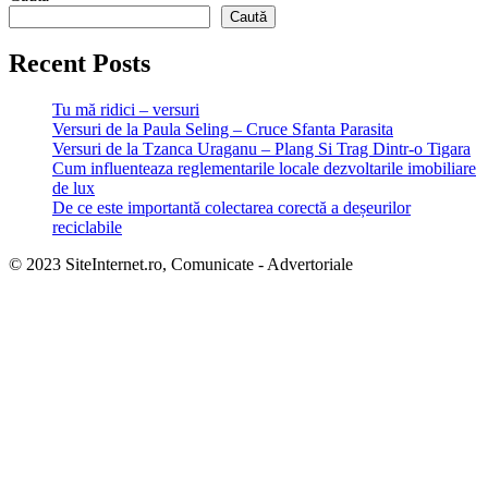
Caută
Recent Posts
Tu mă ridici – versuri
Versuri de la Paula Seling – Cruce Sfanta Parasita
Versuri de la Tzanca Uraganu – Plang Si Trag Dintr-o Tigara
Cum influenteaza reglementarile locale dezvoltarile imobiliare
de lux
De ce este importantă colectarea corectă a deșeurilor
reciclabile
© 2023 SiteInternet.ro, Comunicate - Advertoriale