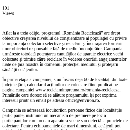
101
Views
Aflat la a treia ediție, programul „România Reciclează” are drept
obiective creșterea nivelului de conștientizare al populației cu privire
la importanța colectării selective și reciclării și încurajarea formării
unor obiceiuri responsabile față de mediul înconjurător. Campania
urmărește totodată potențarea cantităților de aparate electrice vechi
colectate și trimise către reciclare în vederea onorării angajamentelor
luate de țara noastră în domeniul protecției mediului și protejării
sănătății cetățenilor.
În prima etapă a campaniei, s-au înscris deja 60 de localități din toate
județele țării, calendarul acțiunilor de colectare fiind publicat pe
pagina campaniei www.reciclamimpreuna.ro/romania-recicleaza.
Primăriile care doresc să se alăture programului își pot exprima
interesul printr-un email pe adresa office@environ.ro.
Campania se adresează locuitorilor, persoane fizice din localitățile
participante, instituind un mecanism de premiere pe loc a
participanților care predau aparatura veche sau defectă la punctele de
colectare. Pentru echipamentele de mari dimensiuni, cetățenii pot