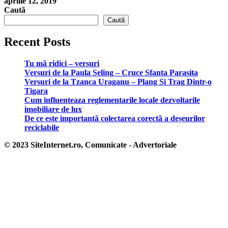
aprilie 12, 2019
Caută
Caută
Recent Posts
Tu mă ridici – versuri
Versuri de la Paula Seling – Cruce Sfanta Parasita
Versuri de la Tzanca Uraganu – Plang Si Trag Dintr-o
Tigara
Cum influenteaza reglementarile locale dezvoltarile
imobiliare de lux
De ce este importantă colectarea corectă a deșeurilor
reciclabile
© 2023 SiteInternet.ro, Comunicate - Advertoriale