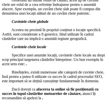
Generând un număr redus de căutări, acest tip de cuvinte
cheie are rolul de a crea referințe îndeajunse pentru o anumită
afacere. Spre exemplu, un cuvânt cheie slab poate fi compus din
denumirea unei locații alături de un cuvânt cheie puternic.
Cuvintele cheie globale
Acestea nu prezintă în propriul conținut o locație specifică.
Astfel, sunt considerate a fi generice, fiind utilizate în cadrul
căutărilor care nu implică o anumită regiune geografică.
Cuvintele cheie locale
Specifice unei anumite locații, cuvintele cheie locale au drept
scop principal targetarea căutărilor întreprinse. Un bun exemplu în
acest sens este:
.
Bineînțeles, există numeroase alte categorii de cuvinte cheie,
însă pentru a putea fi utilizate cu succes în cadrul procesului SEO,
este important să se dețină cunoștințe fundamentale în domeniu.
Dacă dorești ca
afacerea ta online să fie poziționată cu
succes în topul căutărilor motoarelor de căutare,
atunci îți
recomandăm să apelezi la
.