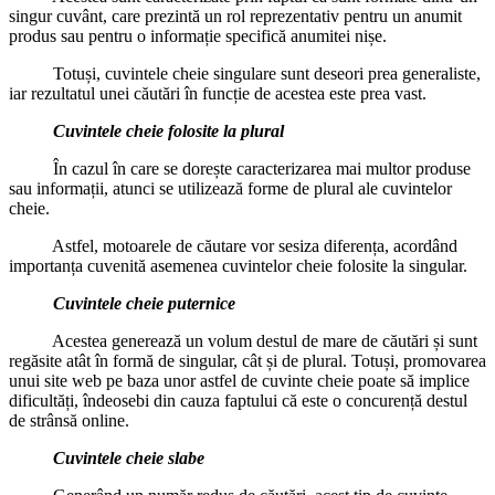
singur cuvânt, care prezintă un rol reprezentativ pentru un anumit
produs sau pentru o informație specifică anumitei nișe.
Totuși, cuvintele cheie singulare sunt deseori prea generaliste,
iar rezultatul unei căutări în funcție de acestea este prea vast.
Cuvintele cheie folosite la plural
În cazul în care se dorește caracterizarea mai multor produse
sau informații, atunci se utilizează forme de plural ale cuvintelor
cheie.
Astfel, motoarele de căutare vor sesiza diferența, acordând
importanța cuvenită asemenea cuvintelor cheie folosite la singular.
Cuvintele cheie puternice
Acestea generează un volum destul de mare de căutări și sunt
regăsite atât în formă de singular, cât și de plural. Totuși, promovarea
unui site web pe baza unor astfel de cuvinte cheie poate să implice
dificultăți, îndeosebi din cauza faptului că este o concurență destul
de strânsă online.
Cuvintele cheie slabe