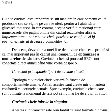
Views
Cu alte cuvinte, este important să știi maniera în care oamenii caută
produsele sau serviciile pe care le oferi, pentru a-i ajuta să te
găsească mai ușor. În caz contrar, aceștia vor fi direcționați către
numeroasele alte pagini online din cadrul rezultatelor afișate.
Implementarea unor cuvinte cheie potrivite te va ajuta să îți
poziționezi site-ul deasupra competitorilor.
De aceea, dezvoltarea unei liste de cuvinte cheie este primul și
cel mai important pas în cadrul unei campanii de
optimizare a
motoarelor de căutare
. Cuvintele cheie și procesul SEO sunt
conectate direct atunci când vine vorba despre o .
Care sunt principalele tipuri de cuvinte cheie?
Tipologia cuvintelor cheie variază în funcție de
comportamentele umane. Astfel, acestea sunt create într-o manieră
conformă cu cerințele actuale. Spre exemplu, cuvintele cheie care
sunt utilizate la momenul de față pot să nu mai fie de ajutor în viitor.
Cuvintele cheie folosite la singular
Acestea sunt caracterizate prin faptul că sunt formate dintr-un