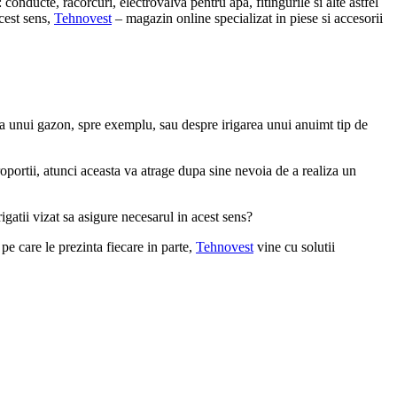
onducte, racorcuri, electrovalva pentru apa, fitingurile si alte astfel
cest sens,
Tehnovest
– magazin online specializat in piese si accesorii
ca a unui gazon, spre exemplu, sau despre irigarea unui anuimt tip de
oportii, atunci aceasta va atrage dupa sine nevoia de a realiza un
gatii vizat sa asigure necesarul in acest sens?
 pe care le prezinta fiecare in parte,
Tehnovest
vine cu solutii