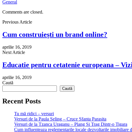
General
Comments are closed.
Previous Article
Cum construiești un brand online?
aprilie 16, 2019
Next Article
Educatie pentru cetatenie europeana – Vizit
aprilie 16, 2019
Caută
Caută
Recent Posts
Tu mă ridici – versuri
Versuri de la Paula Seling – Cruce Sfanta Parasita
Versuri de la Tzanca Uraganu – Plang Si Trag Dintr-o Tigara
Cum influenteaza reglementarile locale dezvoltarile imobiliare 