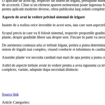
O aplicatie de acest tip, respectiv un sistem de irigatii, presupune num
de accesorii. Chiar si un element aparent neinsemnat poate ingreuna fu
pentru aplicatii moderne diverse, ofera publicului larg solutii complete
Aspecte de avut in vedere privind sistemul de irigare
Inainte de a realiza orice investitie in acest sens, iata care sunt aspecte
Scopul precis in care va fi folosit sistemul, respectiv proportiile grad
plante, despre gradinile libere sau despre sere. Fiecare in parte va nece
De asemenea conteaza aria ce trebuie irigata, pentru a putea determina 
sistem de irigatii mai complex, vizand conducte si tubulatura in cantita
Anumite plante vor necesita cantitati mai mari de apa pentru a putea cre
Astfel de aspecte trebuie avute in vedere pentru a avea siguranta ca inves
complexe, variate, adaptate dupa necesitati distincte.
Source link
Article Categories: