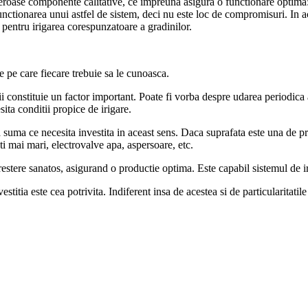
eroase componente calitative, ce impreuna asigura o functionare optima: c
nctionarea unui astfel de sistem, deci nu este loc de compromisuri. In a
 pentru irigarea corespunzatoare a gradinilor.
le pe care fiecare trebuie sa le cunoasca.
inii constituie un factor important. Poate fi vorba despre udarea periodi
sita conditii propice de irigare.
suma ce necesita investita in aceast sens. Daca suprafata este una de pr
ti mai mari, electrovalve apa, aspersoare, etc.
stere sanatos, asigurand o productie optima. Este capabil sistemul de iri
titia este cea potrivita. Indiferent insa de acestea si de particularitatile