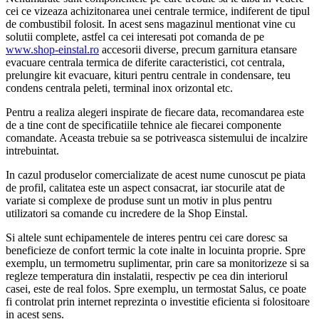
cei ce vizeaza achizitonarea unei centrale termice, indiferent de tipul
de combustibil folosit. In acest sens magazinul mentionat vine cu
solutii complete, astfel ca cei interesati pot comanda de pe
www.shop-einstal.ro
accesorii diverse, precum garnitura etansare
evacuare centrala termica de diferite caracteristici, cot centrala,
prelungire kit evacuare, kituri pentru centrale in condensare, teu
condens centrala peleti, terminal inox orizontal etc.
Pentru a realiza alegeri inspirate de fiecare data, recomandarea este
de a tine cont de specificatiile tehnice ale fiecarei componente
comandate. Aceasta trebuie sa se potriveasca sistemului de incalzire
intrebuintat.
In cazul produselor comercializate de acest nume cunoscut pe piata
de profil, calitatea este un aspect consacrat, iar stocurile atat de
variate si complexe de produse sunt un motiv in plus pentru
utilizatori sa comande cu incredere de la Shop Einstal.
Si altele sunt echipamentele de interes pentru cei care doresc sa
beneficieze de confort termic la cote inalte in locuinta proprie. Spre
exemplu, un termometru suplimentar, prin care sa monitorizeze si sa
regleze temperatura din instalatii, respectiv pe cea din interiorul
casei, este de real folos. Spre exemplu, un termostat Salus, ce poate
fi controlat prin internet reprezinta o investitie eficienta si folositoare
in acest sens.