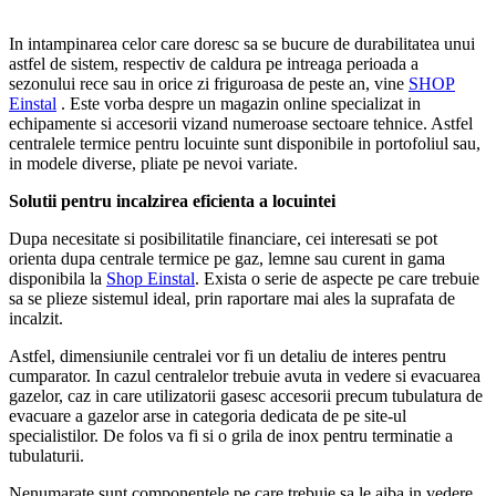
In intampinarea celor care doresc sa se bucure de durabilitatea unui
astfel de sistem, respectiv de caldura pe intreaga perioada a
sezonului rece sau in orice zi friguroasa de peste an, vine
SHOP
Einstal
. Este vorba despre un magazin online specializat in
echipamente si accesorii vizand numeroase sectoare tehnice. Astfel
centralele termice pentru locuinte sunt disponibile in portofoliul sau,
in modele diverse, pliate pe nevoi variate.
Solutii pentru incalzirea eficienta a locuintei
Dupa necesitate si posibilitatile financiare, cei interesati se pot
orienta dupa centrale termice pe gaz, lemne sau curent in gama
disponibila la
Shop Einstal
. Exista o serie de aspecte pe care trebuie
sa se plieze sistemul ideal, prin raportare mai ales la suprafata de
incalzit.
Astfel, dimensiunile centralei vor fi un detaliu de interes pentru
cumparator. In cazul centralelor trebuie avuta in vedere si evacuarea
gazelor, caz in care utilizatorii gasesc accesorii precum tubulatura de
evacuare a gazelor arse in categoria dedicata de pe site-ul
specialistilor. De folos va fi si o grila de inox pentru terminatie a
tubulaturii.
Nenumarate sunt componentele pe care trebuie sa le aiba in vedere