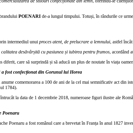
comercializarea de stilouri confecționate din lemn
, oferindu-le cliențilo
 brandului
POENARI
de-a lungul timpului. Totuși, în rândurile ce urmea
prin intermediul unui
proces atent, de prelucrare a lemnului
, astfel încâ
 calitatea desăvârșită cu pasiunea și iubirea pentru frumos
, acordând at
s diferit, care să surprindă și să aducă un plus de noutate în viața oamen
 a fost confecționat din Gorunul lui Horea
e comemorarea a 100 de ani de la cel mai semnificativ act din istori
nul 1784).
 întrucât la data de 1 decembrie 2018, numeroase figuri ilustre ale Rom
he Poenaru
e Poenaru a fost românul care a brevetat în Franța în anul 1827 invenți