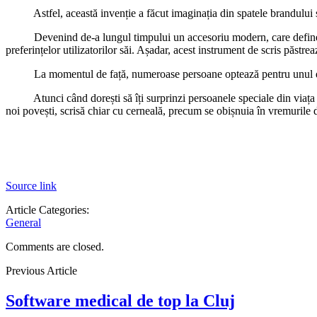
Astfel, această invenție a făcut imaginația din spatele brandului s
Devenind de-a lungul timpului un accesoriu modern, care definește 
preferințelor utilizatorilor săi. Așadar, acest instrument de scris păstre
La momentul de față, numeroase persoane optează pentru unul d
Atunci când dorești să îți surprinzi persoanele speciale din viața
noi povești, scrisă chiar cu cerneală, precum se obișnuia în vremurile d
Source link
Article Categories:
General
Comments are closed.
Previous Article
Software medical de top la Cluj