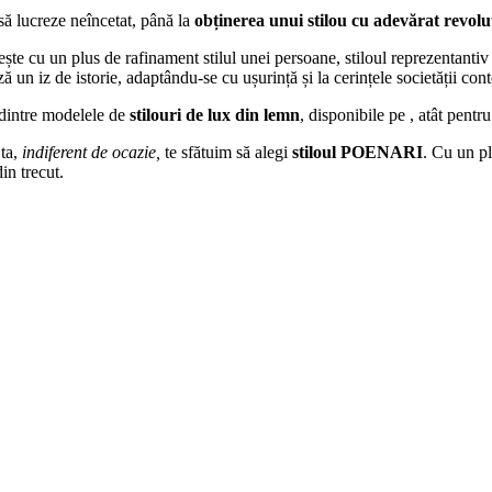
ă lucreze neîncetat, până la
obținerea unui stilou cu adevărat revolu
cu un plus de rafinament stilul unei persoane, stiloul reprezentanti
ază un iz de istorie, adaptându-se cu ușurință și la cerințele societății co
intre modelele de
stilouri de lux din lemn
, disponibile pe , atât pent
 ta,
indiferent de ocazie,
te sfătuim să alegi
stiloul POENARI
. Cu un pl
in trecut.