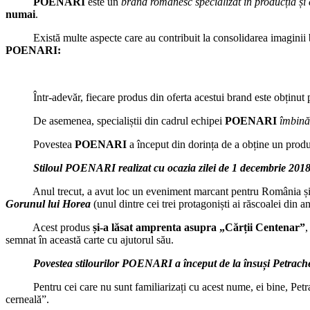
POENARI
este un
brand românesc specializat în producția și 
numai
.
Există multe aspecte care au contribuit la consolidarea imaginii
POENARI:
Într-adevăr, fiecare produs din oferta acestui brand este obținut 
De asemenea, specialiștii din cadrul echipei
POENARI
îmbină
Povestea
POENARI
a început din dorința de a obține un produ
Stiloul POENARI realizat cu ocazia zilei de 1 decembrie 2018
Anul trecut, a avut loc un eveniment marcant pentru România și anum
Gorunul lui Horea
(unul dintre cei trei protagoniști ai răscoalei din a
Acest produs
și-a lăsat amprenta asupra „Cărții Centenar”
,
semnat în această carte cu ajutorul său.
Povestea stilourilor POENARI a început de la însuși Petrac
Pentru cei care nu sunt familiarizați cu acest nume, ei bine, Petrach
cerneală”.