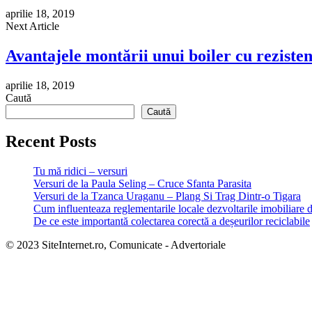
aprilie 18, 2019
Next Article
Avantajele montării unui boiler cu rezisten
aprilie 18, 2019
Caută
Caută
Recent Posts
Tu mă ridici – versuri
Versuri de la Paula Seling – Cruce Sfanta Parasita
Versuri de la Tzanca Uraganu – Plang Si Trag Dintr-o Tigara
Cum influenteaza reglementarile locale dezvoltarile imobiliare 
De ce este importantă colectarea corectă a deșeurilor reciclabile
© 2023 SiteInternet.ro, Comunicate - Advertoriale