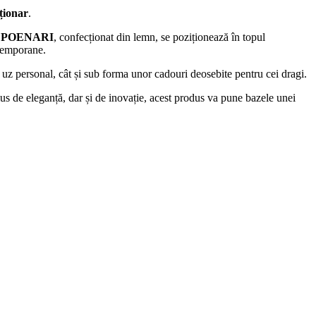
ționar
.
v
POENARI
, confecționat din lemn, se poziționează în topul
ntemporane.
ru uz personal, cât și sub forma unor cadouri deosebite pentru cei dragi.
us de eleganță, dar și de inovație, acest produs va pune bazele unei