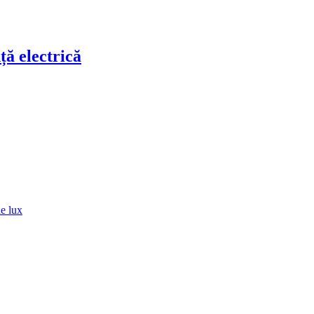
ță electrică
de lux