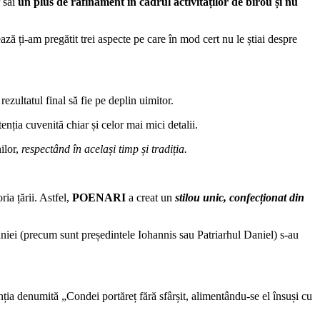
r săi
un plus de rafinament în cadrul activităților de birou și nu
ză ți-am pregătit trei aspecte pe care în mod cert nu le știai despre
t rezultatul final să fie pe deplin uimitor.
enția cuvenită chiar și celor mai mici detalii.
ilor,
respectând în același timp și tradiția.
a țării. Astfel,
POENARI
a creat un
stilou unic, confecționat din
âniei (precum sunt președintele Iohannis sau Patriarhul Daniel) s-au
a denumită „Condei portăreț fără sfârșit, alimentându-se el însuși cu