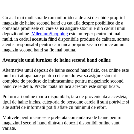
Cu atat mai mult surade romanilor ideea de a-si deschide propriul
magazin de haine second hand cu cat afla despre posibilitea de a
comanda produsele cu care sa isi asigure stocurile din cadrul unui
depozit online.
MileniumShopping
este un reper pentru tot mai
multi, in cadrul acestuia fiind disponibile produse de calitate, sortate
atent si responsabil pentru ca munca propriu zisa a celor ce au un
magazin second hand sa fie mai putina.
Avantajele unui furnizor de haine second hand online
Alternativa unui depozit de haine second hand fizic, cea online este
mult mai atragatoare pentru cei care doresc sa asigure stocuri
complete de produse de imbracaminte pentru magazinele second
hand ce le detin. Practic toata munca acestora este simplificata.
Pot urmari online marfa disponibila, tara de provenienta a acesteia,
tipul de haine inclus, categoria de persoane careia ii sunt potrivite si
alte astfel de informatii pot fi aflate cu minimul de efort.
Motivele pentru care este preferata comandarea de haine pentru
magazinul second hand dintr-un depozit disponibil online sunt
variate.