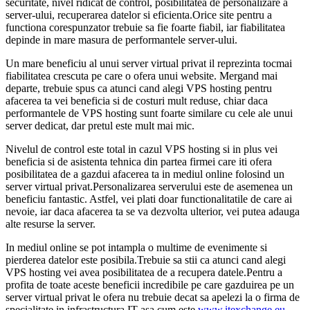
securitate, nivel ridicat de control, posibilitatea de personalizare a
server-ului, recuperarea datelor si eficienta.Orice site pentru a
functiona corespunzator trebuie sa fie foarte fiabil, iar fiabilitatea
depinde in mare masura de performantele server-ului.
Un mare beneficiu al unui server virtual privat il reprezinta tocmai
fiabilitatea crescuta pe care o ofera unui website. Mergand mai
departe, trebuie spus ca atunci cand alegi VPS hosting pentru
afacerea ta vei beneficia si de costuri mult reduse, chiar daca
performantele de VPS hosting sunt foarte similare cu cele ale unui
server dedicat, dar pretul este mult mai mic.
Nivelul de control este total in cazul VPS hosting si in plus vei
beneficia si de asistenta tehnica din partea firmei care iti ofera
posibilitatea de a gazdui afacerea ta in mediul online folosind un
server virtual privat.Personalizarea serverului este de asemenea un
beneficiu fantastic. Astfel, vei plati doar functionalitatile de care ai
nevoie, iar daca afacerea ta se va dezvolta ulterior, vei putea adauga
alte resurse la server.
In mediul online se pot intampla o multime de evenimente si
pierderea datelor este posibila.Trebuie sa stii ca atunci cand alegi
VPS hosting vei avea posibilitatea de a recupera datele.Pentru a
profita de toate aceste beneficii incredibile pe care gazduirea pe un
server virtual privat le ofera nu trebuie decat sa apelezi la o firma de
specialitate in infrastructura IT asa cum este
www.itexchange.eu
.