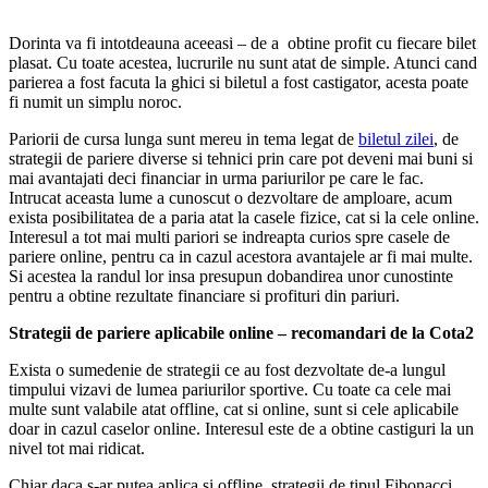
Dorinta va fi intotdeauna aceeasi – de a obtine profit cu fiecare bilet
plasat. Cu toate acestea, lucrurile nu sunt atat de simple. Atunci cand
parierea a fost facuta la ghici si biletul a fost castigator, acesta poate
fi numit un simplu noroc.
Pariorii de cursa lunga sunt mereu in tema legat de
biletul zilei
, de
strategii de pariere diverse si tehnici prin care pot deveni mai buni si
mai avantajati deci financiar in urma pariurilor pe care le fac.
Intrucat aceasta lume a cunoscut o dezvoltare de amploare, acum
exista posibilitatea de a paria atat la casele fizice, cat si la cele online.
Interesul a tot mai multi pariori se indreapta curios spre casele de
pariere online, pentru ca in cazul acestora avantajele ar fi mai multe.
Si acestea la randul lor insa presupun dobandirea unor cunostinte
pentru a obtine rezultate financiare si profituri din pariuri.
Strategii de pariere aplicabile online – recomandari de la Cota2
Exista o sumedenie de strategii ce au fost dezvoltate de-a lungul
timpului vizavi de lumea pariurilor sportive. Cu toate ca cele mai
multe sunt valabile atat offline, cat si online, sunt si cele aplicabile
doar in cazul caselor online. Interesul este de a obtine castiguri la un
nivel tot mai ridicat.
Chiar daca s-ar putea aplica si offline, strategii de tipul Fibonacci,