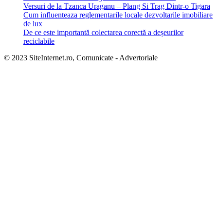
Versuri de la Tzanca Uraganu – Plang Si Trag Dintr-o Tigara
Cum influenteaza reglementarile locale dezvoltarile imobiliare
de lux
De ce este importantă colectarea corectă a deșeurilor
reciclabile
© 2023 SiteInternet.ro, Comunicate - Advertoriale