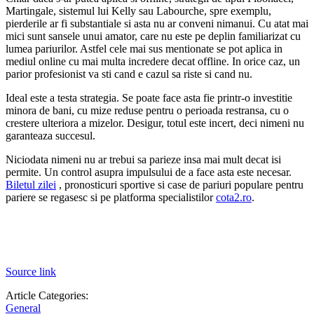
Martingale, sistemul lui Kelly sau Labourche, spre exemplu,
pierderile ar fi substantiale si asta nu ar conveni nimanui. Cu atat mai
mici sunt sansele unui amator, care nu este pe deplin familiarizat cu
lumea pariurilor. Astfel cele mai sus mentionate se pot aplica in
mediul online cu mai multa incredere decat offline. In orice caz, un
parior profesionist va sti cand e cazul sa riste si cand nu.
Ideal este a testa strategia. Se poate face asta fie printr-o investitie
minora de bani, cu mize reduse pentru o perioada restransa, cu o
crestere ulteriora a mizelor. Desigur, totul este incert, deci nimeni nu
garanteaza succesul.
Niciodata nimeni nu ar trebui sa parieze insa mai mult decat isi
permite. Un control asupra impulsului de a face asta este necesar.
Biletul zilei
, pronosticuri sportive si case de pariuri populare pentru
pariere se regasesc si pe platforma specialistilor
cota2.ro
.
Source link
Article Categories:
General