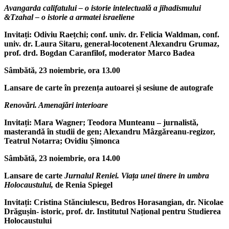
Avangarda califatului – o istorie intelectuală a jihadismului
&Tzahal – o istorie a armatei israeliene
Invitați: Odiviu Raețchi; conf. univ. dr. Felicia Waldman, conf.
univ. dr. Laura Sitaru, general-locotenent Alexandru Grumaz,
prof. drd. Bogdan Caranfilof, moderator Marco Badea
Sâmbătă, 23 noiembrie, ora 13.00
Lansare de carte în prezența autoarei și sesiune de autografe
Renovări. Amenajări interioare
Invitați: Mara Wagner; Teodora Munteanu – jurnalistă,
masterandă în studii de gen; Alexandru Mâzgăreanu-regizor,
Teatrul Notarra; Ovidiu Șimonca
Sâmbătă, 23 noiembrie, ora 14.00
Lansare de carte
Jurnalul Reniei. Viața unei tinere in umbra
Holocaustului,
de Renia Spiegel
Invitați: Cristina Stănciulescu, Bedros Horasangian, dr. Nicolae
Drăgușin- istoric, prof. dr. Institutul Național pentru Studierea
Holocaustului