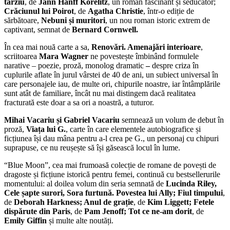
târziu
,
de
Jann Hanff Korelitz
, un roman fascinant și seducător;
Cr
ăciunul lui Poirot
,
de
Agatha Christie
, într-o ediție de
sărbătoare,
Nebuni și muritori
, un nou roman istoric extrem de
captivant, semnat de
Bernard Cornwell.
În cea mai nouă carte a sa,
Renovări. Amenajări interioare
,
scriitoarea
Mara Wagner
ne povestește
îmbinând formulele
narative – poezie, proză, monolog dramatic
–
­­despre criza în
cuplurile aflate în jurul vârstei de 40 de ani, un subiect universal în
care personajele iau, de multe ori, chipurile noastre, iar întâmplările
sunt atât de familiare, încât nu mai distingem dacă realitatea
fracturată este doar a sa ori a noastră, a tuturor.
Mihai Vacariu și Gabriel Vacariu
semnează un volum de debut în
proză,
Viața lui G.
, carte în care elementele autobiografice și
ficțiunea își dau mâna pentru a-l crea pe G., un personaj cu chipuri
suprapuse, ce nu reușește să își găsească locul în lume.
“Blue Moon”, cea mai frumoasă colecție de romane de povești de
dragoste și ficțiune istorică pentru femei, continuă cu bestsellerurile
momentului: al doilea volum din seria semnată de
Lucinda Riley,
Cele șapte surori, Sora furtun
ă. Povestea lui Ally
; Fiul timpului
,
de
Deborah Harkness; Anul de gra
ție
, de
Kim Liggett
; Fetele
dis
părute din Paris
,
de
Pam Jenoff
; Tot ce ne-am dorit
, de
Emily Giffin
și multe alte noutăți.