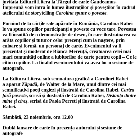
invitata Editurii Litera la Târgul de carte Gaudeamus.
Împreună vom intra în lumea ilustrațiilor și poveștilor în cadrul
atelierului de storytelling
Carolina spune o poveste
.
Pornind de la cărțile sale apărute în România, Carolina Rabei
le va spune copiilor participanți o poveste cu voce tare. Povestea
va fi însoțită de o demonstrație de desen, în care ilustratoarea va
arăta copiilor și tuturor celor prezenți cum ia naștere, prin
culoare și formă, un personaj de carte. Evenimentul va fi
prezentat și moderat de Bianca Mereuță, creatoarea celei mai
mari comunități online a iubitorilor de carte pentru copii – Ce le
citim copiilor. La finalul evenimentului va avea loc o sesiune de
autografe.
La Editura Litera, sub semnatura grafică a Carolinei Rabei
a aparut
Zăpad
ă
, de Walter de la Mare, unul dintre cei mai
semnificativi poeți englezi și ilustrată de Carolina Rabei,
Cartea
fără poveste
, scrisă și ilustrată de Carolina Rabei,
Distanța dintre
mine și cireș
, scrisă de Paola Perreti și ilustrată de Carolina
Rabei.
Sâmbătă, 23 noiembrie, ora 12.00
Dublă lansare de carte în prezența autorului și sesiune de
autografe