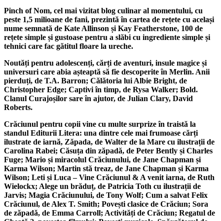
Pinch of Nom, cel mai vizitat blog culinar al momentului, cu
peste 1,5 milioane de fani, prezintă în cartea de rețete cu același
nume semnată de Kate Allinson și Kay Featherstone, 100 de
rețete simple și gustoase pentru a slăbi cu ingrediente simple și
tehnici care fac gătitul floare la ureche.
Noutăți pentru adolescenți, cărți de aventuri, insule magice și
universuri care abia așteaptă să fie descoperite în
Merlin. Anii
pierduți
, de
T.A. Barron; Călătoria lui Albie Bright
, de
Christopher Edge; Captivi în timp
, de
Rysa Walker; Bold.
Clanul Curajoșilor sare în ajutor
, de
Julian Clary, David
Roberts.
Crăciunul pentru copii vine cu multe surprize în traistă la
standul Editurii Litera: una dintre cele mai frumoase cărți
ilustrate de iarnă,
Zăpada
, de
Walter de la Mare
cu ilustrații de
Carolina Rabei; Căsuța din zăpadă
, de
Peter Bently
și
Charles
Fuge; Mario și miracolul Crăciunului
, de
Jane Chapman
și
Karma Wilson; Martin stă treaz
, de
Jane Chapman
și
Karma
Wilson; Leti și Luca – Vine Crăciunul & A venit iarna
, de
Ruth
Wielockx; Alege un brăduț
, de
Patricia Toth
cu ilustrații de
Jarvis; Magia Crăciunului
, de
Tony Wolf; Cum a salvat Felix
Crăciunul
, de
Alex T. Smith; Povești clasice de Crăciun; Sora
de zăpadă
, de
Emma Carroll; Activități de Crăciun; Regatul de