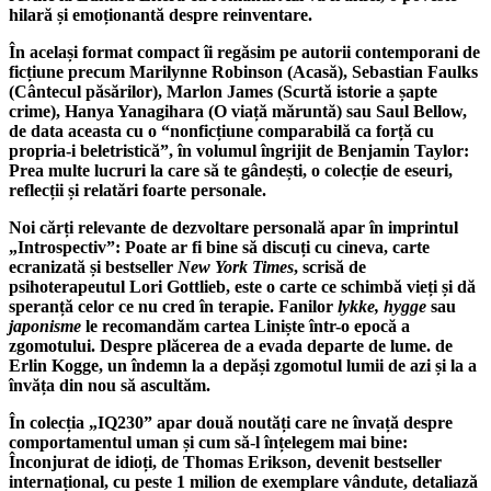
hilară și emoționantă despre reinventare.
În același format compact îi regăsim pe autorii contemporani de
ficțiune precum
Marilynne Robinson (Acasă), Sebastian Faulks
(Cântecul păsărilor), Marlon James (Scurtă istorie a șapte
crime), Hanya Yanagihara (O viață măruntă)
sau
Saul Bellow
,
de data aceasta cu o “nonficțiune comparabilă ca forță cu
propria-i beletristică”, în volumul îngrijit de Benjamin Taylor:
Prea multe lucruri la care s
ă te gândești
, o colecție de eseuri,
reflecții și relatări foarte personale.
Noi cărți relevante de dezvoltare personală apar în imprintul
„Introspectiv”:
Poate ar fi bine să discuți cu cineva
, carte
ecranizată și bestseller
New York Times
, scrisă de
psihoterapeutul
Lori Gottlieb
, este o carte ce schimbă vieți și dă
speranță celor ce nu cred în terapie. Fanilor
lykke, hygge
sau
japonisme
le recomandăm cartea
Lini
ște într-o epocă a
zgomotului. Despre plăcerea de a evada departe de lume.
de
Erlin Kogge
, un îndemn la a depăși zgomotul lumii de azi și la a
învăța din nou să ascultăm.
În colecția „IQ230”
apar două noutăți care ne învață despre
comportamentul uman și cum să-l înțelegem mai bine:
Înconjurat de idioți
, de
Thomas Erikson
, devenit bestseller
internațional, cu peste 1 milion de exemplare vândute, detaliază