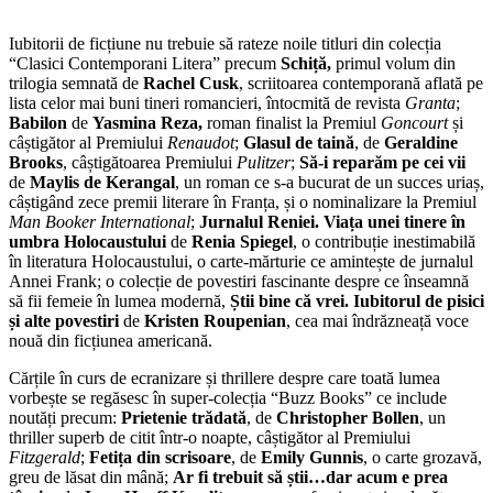
Iubitorii de ficțiune nu trebuie să rateze noile titluri din colecția
“Clasici Contemporani Litera” precum
Schi
ță,
primul volum din
trilogia semnată de
Rachel Cusk
, scriitoarea contemporană aflată pe
lista celor mai buni tineri romancieri, întocmită de revista
Granta
;
Babilon
de
Yasmina Reza,
roman finalist la Premiul
Goncourt
și
câștigător al Premiului
Renaudot
;
Glasul de taină
, de
Geraldine
Brooks
, câștigătoarea Premiului
Pulitzer
;
S
ă-i reparăm pe cei vii
de
Maylis de Kerangal
, un roman ce s-a bucurat de un succes uriaș,
câștigând zece premii literare în Franța, și o nominalizare la Premiul
Man Booker International
;
Jurnalul Reniei. Viața unei tinere în
umbra Holocaustului
de
Renia Spiegel
, o contribuție inestimabilă
în literatura Holocaustului, o carte-mărturie ce amintește de jurnalul
Annei Frank; o colecție de povestiri fascinante despre ce înseamnă
să fii femeie în lumea modernă,
Știi bine că vrei. Iubitorul de pisici
și alte povestiri
de
Kristen Roupenian
, cea mai îndrăzneață voce
nouă din ficțiunea americană.
Cărțile în curs de ecranizare și thrillere despre care toată lumea
vorbește se regăsesc în super-colecția “Buzz Books” ce include
noutăți precum:
Prietenie t
rădată
,
de
Christopher Bollen
, un
thriller superb de citit într-o noapte, câștigător al Premiului
Fitzgerald
;
Fetița din scrisoare
,
de
Emily Gunnis
, o carte grozavă,
greu de lăsat din mână;
Ar fi trebuit să știi…dar acum e prea