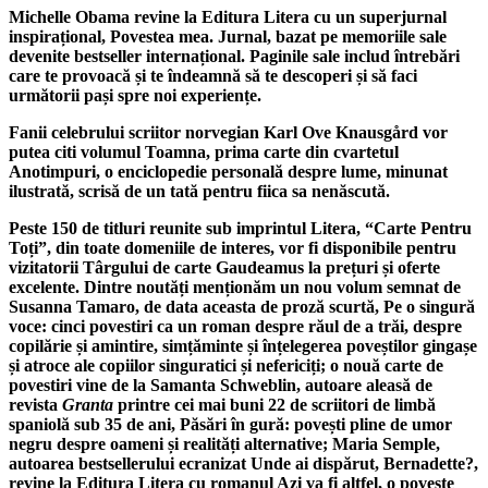
Michelle Obama
revine la Editura Litera cu un superjurnal
inspirațional,
Povestea mea. Jurnal
, bazat pe memoriile sale
devenite bestseller internațional. Paginile sale includ întrebări
care te provoacă și te îndeamnă să te descoperi și să faci
următorii pași spre noi experiențe.
Fanii celebrului scriitor norvegian
Karl Ove Knausgård
vor
putea citi volumul
Toamna
, prima carte din cvartetul
Anotimpuri,
o enciclopedie personală despre lume, minunat
ilustrată, scrisă de un tată pentru fiica sa nenăscută.
Peste 150 de titluri reunite sub imprintul Litera, “Carte Pentru
Toți”, din toate domeniile de interes, vor fi disponibile pentru
vizitatorii Târgului de carte Gaudeamus la prețuri și oferte
excelente. Dintre noutăți menționăm un nou volum semnat de
Susanna Tamaro
, de data aceasta de proză scurtă,
Pe o singură
voce
: cinci povestiri ca un roman despre răul de a trăi, despre
copilărie și amintire, simțăminte și înțelegerea poveștilor gingașe
și atroce ale copiilor singuratici și nefericiți; o nouă carte de
povestiri vine de la
Samanta Schweblin
, autoare aleasă de
revista
Granta
printre cei mai buni 22 de scriitori de limbă
spaniolă sub 35 de ani,
Păsări în gură:
povești pline de umor
negru despre oameni și realități alternative;
Maria Semple
,
autoarea bestsellerului ecranizat
Unde ai disp
ărut, Bernadette?,
revine la Editura Litera cu romanul
Azi va fi altfel
, o poveste