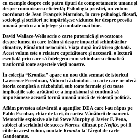
cu exemple despre cele patru tipuri de comportamente umane și
despre comunicarea eficientă;
Psihologia prostiei
, un volum
coordonat
de
Jean-François Marmion,
în care psihologi, filosofi,
sociologi și scriitori ne împărtășesc viziunea lor despre prostia
umană pentru a o înțelege și combate mai bine.
David Wallace-Wells
scrie o carte puternică și evocatoare
despre lumea în care trăim și despre impactul schimbărilor
climatice,
Pământul nelocuibil. Viața după încălzirea globală.
Acest volum este
o relatare cuprizătoare și necesară, o lectură
esențială prin care să înțelegem cum schimbarea climatică
tranformă toate aspectele vieții noastre.
În colecția “Kronika” apare un nou titlu semnat de istoricul
Lawrence Freedman
,
Viitorul războiului
– o carte care ne oferă
istoria completă a războiului, sub toate formele și cu toate
implicațiile sale, arătând ce a impulsionat și continuă să
impulsioneze această formă umană unică de violență politică.
Aflăm povestea adevărată a agenților DEA care l-au răpus pe
Pablo Escobar, chiar de la ei, în cartea
Vânătorii de oameni
.
Memoriile explozive ale lui
Steve Murphy
și
Javier F. Pena
,
subiect al serialului de succes
Narcos,
difuzat pe
Netflix
, pot fi
citite în acest volum, noutate
Kronika
la Târgul de carte
Gaudeamus.