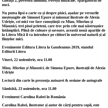
Gheață 2, povestea filmului; Povești muzicale. Spărgătorul de
nuci.
Nu putea lipsi o carte cu și despre pisici, așadar pe versurile
meșteșugite ale
Simonei Epure
și minunat ilustrate de
Alexia
Udriște
, cei mici vor face cunoștință cu
Miau, Miorlau și
Miaunici
, trei pisoi prieteni, care trec prin cele mai năstrușnice
întâmplări. Plină de culoare și savoare, această nouă apariție de
la Litera Mică îi va introduce pe cititori în universul naturii și al
ființelor mici.
Evenimente Editura Litera la Gaudeamus 2019, standul
Editurii Litera
Vineri, 22 noiembrie, ora 11.00
Miau, Miorlau și Miaunici
, de Simona Epure, ilustrații de Alexia
Udriște
Lectură din carte în prezența autoarei & sesiune de autografe
Sâmbătă, 23 noiembrie, ora 11.00
Eveniment Carolina Rabei în România
Carolina Rabei, ilustrator și autor de cărți pentru copii, este