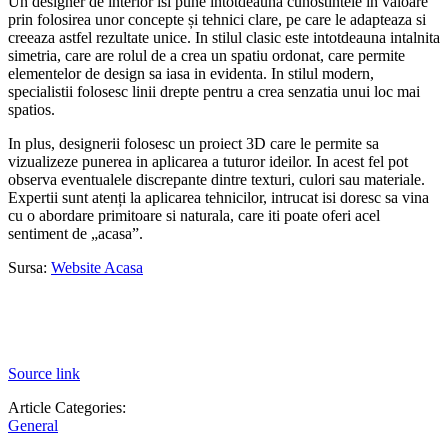
Un designer de interior isi pune intotdeauna cunostintele in valoare
prin folosirea unor concepte și tehnici clare, pe care le adapteaza si
creeaza astfel rezultate unice. In stilul clasic este intotdeauna intalnita
simetria, care are rolul de a crea un spatiu ordonat, care permite
elementelor de design sa iasa in evidenta. In stilul modern,
specialistii folosesc linii drepte pentru a crea senzatia unui loc mai
spatios.
In plus, designerii folosesc un proiect 3D care le permite sa
vizualizeze punerea in aplicarea a tuturor ideilor. In acest fel pot
observa eventualele discrepante dintre texturi, culori sau materiale.
Expertii sunt atenți la aplicarea tehnicilor, intrucat isi doresc sa vina
cu o abordare primitoare si naturala, care iti poate oferi acel
sentiment de „acasa”.
Sursa:
Website Acasa
Source link
Article Categories:
General