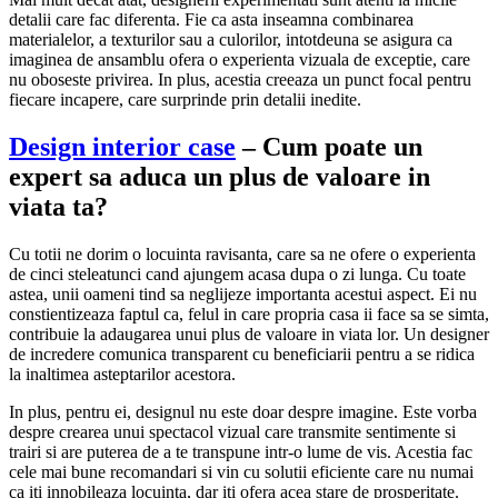
detalii care fac diferenta. Fie ca asta inseamna combinarea
materialelor, a texturilor sau a culorilor, intotdeuna se asigura ca
imaginea de ansamblu ofera o experienta vizuala de exceptie, care
nu oboseste privirea. In plus, acestia creeaza un punct focal pentru
fiecare incapere, care surprinde prin detalii inedite.
Design interior case
– Cum poate un
expert sa aduca un plus de valoare in
viata ta?
Cu totii ne dorim o locuinta ravisanta, care sa ne ofere o experienta
de cinci steleatunci cand ajungem acasa dupa o zi lunga. Cu toate
astea, unii oameni tind sa neglijeze importanta acestui aspect. Ei nu
constientizeaza faptul ca, felul in care propria casa ii face sa se simta,
contribuie la adaugarea unui plus de valoare in viata lor. Un designer
de incredere comunica transparent cu beneficiarii pentru a se ridica
la inaltimea asteptarilor acestora.
In plus, pentru ei, designul nu este doar despre imagine. Este vorba
despre crearea unui spectacol vizual care transmite sentimente si
trairi si are puterea de a te transpune intr-o lume de vis. Acestia fac
cele mai bune recomandari si vin cu solutii eficiente care nu numai
ca iti innobileaza locuinta, dar iti ofera acea stare de prosperitate.