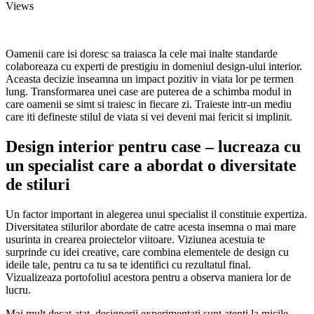
Views
Oamenii care isi doresc sa traiasca la cele mai inalte standarde
colaboreaza cu experti de prestigiu in domeniul design-ului interior.
Aceasta decizie inseamna un impact pozitiv in viata lor pe termen
lung. Transformarea unei case are puterea de a schimba modul in
care oamenii se simt si traiesc in fiecare zi. Traieste intr-un mediu
care iti defineste stilul de viata si vei deveni mai fericit si implinit.
Design interior pentru case – lucreaza cu
un specialist care a abordat o diversitate
de stiluri
Un factor important in alegerea unui specialist il constituie expertiza.
Diversitatea stilurilor abordate de catre acesta insemna o mai mare
usurinta in crearea proiectelor viitoare. Viziunea acestuia te
surprinde cu idei creative, care combina elementele de design cu
ideile tale, pentru ca tu sa te identifici cu rezultatul final.
Vizualizeaza portofoliul acestora pentru a observa maniera lor de
lucru.
Mai mult decat atat, designerii experimentati sunt atenti la micile