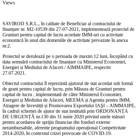
Views
SAVIROD S.R.L., în calitate de Beneficiar al contractului de
finanțare nr. M2-10539 din 27-07-2021, implementează proiectul de
Granturi pentru capital de lucru acordate IMM-uri cu activitate
economică în unul din domeniile de activitate prevazute în anexa
nr.2.
Proiectul se derulează pe o perioada de maxim 12 luni, începând cu
data semnării contractului de finanțare cu Ministerul Economiei,
Energiei si Mediului de Afaceri / AIMMAIPE, respectiv
27.07.2021.
Obiectul contractului îl reprezintă ajutorul de stat acordat sub formă
de grant pentru capital de lucru, prin Măsura de Granturi pentru
capital de lucru , implementată de către Ministerul Economiei,
Energiei și Mediului de Afaceri, MEEMA și Agentia pentru IMM,
Atragere de Investiții și Promovarea Exportului IAŞI – AIMMAIPE,
în cadrul schemei de ajutor de stat instituită prin ORDONANȚA
DE URGENȚĂ nr.130 din 31 iunie 2020 privind unele măsuri
pentru acordarea de sprijin financiar din fonduri externe
nerambursabile, aferente programului operațional Competivitate
2014-2020, în contextul crizei provocate de COVID-19.