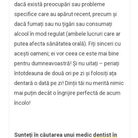
dacă există preocupări sau probleme
specifice care au apărut recent, precum și
dacă fumați sau nu țigări sau consumați
alcool în mod regulat (ambele lucruri care ar
putea afecta sănătatea orală). Fiți sinceri cu
acești oameni; ei vor ceea ce este mai bine
pentru dumneavoastră! Și nu uitați – periați
întotdeauna de două ori pe zi și folosiți ața
dentară o dată pe zi! Dinții tăi nu merită nimic
mai puțin decât o îngrijire perfectă de acum
încolo!
Sunteți în căutarea unui medic
dentist în