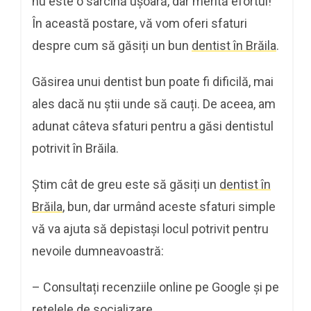
nu este o sarcină ușoară, dar merită efortul!
În această postare, vă vom oferi sfaturi
despre cum să găsiți un bun
dentist în Brăila
.
Găsirea unui dentist bun poate fi dificilă, mai
ales dacă nu știi unde să cauți. De aceea, am
adunat câteva sfaturi pentru a găsi dentistul
potrivit în Brăila.
Știm cât de greu este să găsiți un
dentist în
Brăila
, bun, dar urmând aceste sfaturi simple
vă va ajuta să depistași locul potrivit pentru
nevoile dumneavoastră:
– Consultați recenziile online pe Google și pe
rețelele de socializare