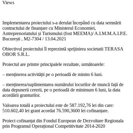
Views
Implementarea proiectului s-a derulat începând cu data semnării
contractului de finanțare cu Ministerul Economiei,
Antreprenoriatului și Turismului (fost MEEMA)/ A.I.M.M.A.I.P.E.
București , M2-7304 / 13.04.2021
Obiectivul proiectului îl reprezintă sprijinirea societatii TERASA
OBOR S.R.L.
Proiectul are printre principalele rezultate, următoarele:
– menținerea activității pe o perioadă de minim 6 luni.
– menținerea/suplimentarea numărului locurilor de muncă față de
data depunerii cererii, pe o perioadă de minimum 6 luni, la data
acordării granturilor.
Valoarea totală a proiectului este de 587.192,76 lei din care:
510.602,40 lei grant acordat 76.590,3600 lei cofinanțare.
Proiect cofinanțat din Fondul European de Dezvoltare Regionala
prin Programul Operațional Competitivitate 2014-2020