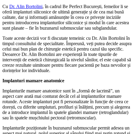
Cu
Dr. Alin Bortolini
, în cadrul Be Perfect București, femeilor li se
oferă implanturi siliconice de ultimă generație și de cea mai bună
calitate, dar și informații amănunțite în ceea ce privește inciziile
pentru introducerea implanturilor siliconice și modul în care acestea
sunt plasate – fie în buzunarul submuscular sau subglandular.
Toate aceste decizii vor fi discutate temeinic cu Dr. Alin Bortolini în
timpul consultului de specialitate. Împreună, veți putea decide asupra
celui mai bun plan de chirurgie estetică pentru cazul tău specific.
Deoarece Dr. Alin Bortolini are experiență în toate tipurile de
intervenții de estetică chirurgicală la nivelul sânilor, el este capabil să
creeze rezultate uimitoare pentru fiecare pacientă pe baza nevoilor și
dorințelor lor individuale.
Implanturi mamare anatomice
Implanturile mamare anatomice sunt în „formă de lacrimă”, un
aspect care arată mai conturat decât cel al implanturilor mamare
rotunde. Aceste implanturi pot fi personalizate în funcție de ceea ce
dorești, cu diferite umpluturi, profiluri și înălțimi, precum și alegerea
de a introduce implantul în spatele glandei mamare (retroglandular)
sau în spatele mușchiului pectoral (retromuscular).
Implanturile poziționate în buzunarul submuscular permit adesea un
aspect mai natural, polul superior al sânului fiind mai puțin rotund și