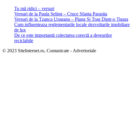
Tu mă ridici – versuri
Versuri de la Paula Seling – Cruce Sfanta Parasita
Versuri de la Tzanca Uraganu – Plang Si Trag Dintr-o Tigara
Cum influenteaza reglementarile locale dezvoltarile imobiliare
de lux
De ce este importantă colectarea corectă a deșeurilor
reciclabile
© 2023 SiteInternet.ro, Comunicate - Advertoriale