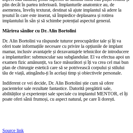
plin decât în partea inferioară. Implanturile anatomice au, de
asemenea, înveliș texturat, destinat să ajute implantul să adere la
țesutul în care este inserat, să împiedice deplasarea și rotirea
implantului în sân și să schimbe potențial aspectul general.
Mărirea sânilor cu Dr. Alin Bortolini
Dr. Alin Bortolini va răspunde tuturor preocupărilor tale și îți va
oferi toate informațiile necesare cu privire la opțiunile de implant
mamar, inclusiv avantajele și dezavantajele tehnicilor de introducere
a implanturilor: submuscular sau subglandular. El va efectua apoi un
examen fizic amănunțit, va face măsurători și îți va crea cel mai bun
plan de chirurgie estetică care să se potrivească corpului și stilului
tău de viață, atingându-ți în același timp și obiectivele personale.
Indiferent ce vei decide, Dr. Alin Bortolini știe cum să ofere
pacientelor sale rezultate fantastice. Datorită pregătirii sale,
abilităților și experienței sale speciale cu implantul MENTOR, el îți
poate oferi sânii frumoși, cu aspect natural, pe care îi dorești.
Source link