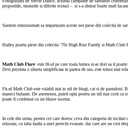
Fotografiata de Stevie Dance, aceasta campanie de sarbatori celebreaza o
proportiile, straturile si diferite texturi – si s-a distrat foarte mult facan
Suntem entuziasmati sa impartasim aceste noi piese din colectia de sa
Hailey poarta piese din colectia ‘70s High Rise Family si Math Club 
Math Club Flare
este fit-ul pe care toata lumea si-ar dori sa il poarte
Desi prezinta o silueta simplificata in partea de sus, este totusi mai rel
Fit-ul Math Club este valabil atat in stil de blugi, cat si de pantaloni
maneci bufante. De asemenea, puteti opta pentru un stil mai croit cu
poate fi combinat cu un blazer asortat.
In cele din urma, pentru cei care doresc ceva din categoria de tocilari c
relaxata, cu talia inalta a unei perechi evazate, dar care are un croi dre