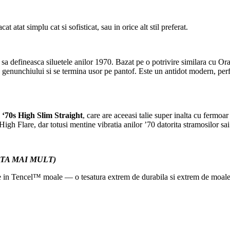
 atat simplu cat si sofisticat, sau in orice alt stil preferat.
uns sa defineasca siluetele anilor 1970. Bazat pe o potrivire similara cu O
a genunchiului si se termina usor pe pantof. Este un antidot modern, perf
l
‘70s High Slim Straight
, care are aceeasi talie super inalta cu fermoa
gh Flare, dar totusi mentine vibratia anilor ’70 datorita stramosilor sa
TA MAI MULT
)
le in Tencel™ moale — o tesatura extrem de durabila si extrem de moale, r