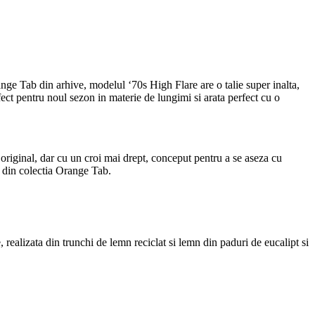
range Tab din arhive, modelul ‘70s High Flare are o talie super inalta,
ect pentru noul sezon in materie de lungimi si arata perfect cu o
r original, dar cu un croi mai drept, conceput pentru a se aseza cu
i din colectia Orange Tab.
ealizata din trunchi de lemn reciclat si lemn din paduri de eucalipt si