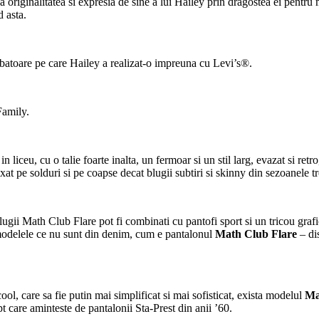
riginalitatea si expresia de sine a lui Hailey prin dragostea ei pentru m
d asta.
rbatoare pe care Hailey a realizat-o impreuna cu Levi’s®.
Family.
 in liceu, cu o talie foarte inalta, un fermoar si un stil larg, evazat si 
axat pe solduri si pe coapse decat blugii subtiri si skinny din sezoanele tr
. Blugii Math Club Flare pot fi combinati cu pantofi sport si un tricou gr
 modelele ce nu sunt din denim, cum e pantalonul
Math Club Flare
– dis
ool, care sa fie putin mai simplificat si mai sofisticat, exista modelul
Ma
pt care aminteste de pantalonii Sta-Prest din anii ’60.