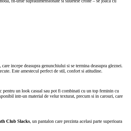
oda, fit-urile supradimensionate si siluetele croite – se joaca cu
retro, care incepe deasupra genunchiului si se termina deasupra gleznei.
ecute. Este amestecul perfect de stil, confort si atitudine.
afic pentru un look casual sau pot fi combinati cu un top feminin cu
ponibil intr-un material de velur texturat, precum si in carouri, care
th Club Slacks
, un pantalon care prezinta acelasi parte superioara