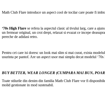
Math Club Flare introduce un aspect cool de tocilar care poate fi imbracat
‘70s High Flare
se refera la aspectul clasic al tivului larg, care a aj
un fermoar original, un croi drept, relaxat si evazat ce incepe deasupr
pereche de adidasi retro.
Pentru cei care isi doresc un look mai slim si mai curat, exista modelu
usurinta pe pantof. Are un aspect usor mai simplu decat modelul ‘70s Hi
BUY BETTER, WEAR LONGER
(
CUMPARA MAI BUN, POAR
Toate stilurile din denim din familia Math Club Flare vor fi disponibi
molid gestionate in mod sustenabil.