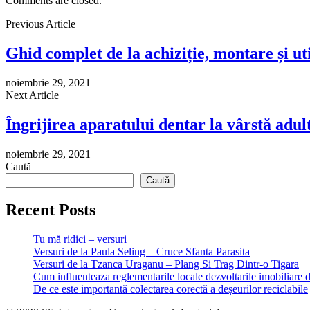
Comments are closed.
Previous Article
Ghid complet de la achiziție, montare și uti
noiembrie 29, 2021
Next Article
Îngrijirea aparatului dentar la vârstă adul
noiembrie 29, 2021
Caută
Caută
Recent Posts
Tu mă ridici – versuri
Versuri de la Paula Seling – Cruce Sfanta Parasita
Versuri de la Tzanca Uraganu – Plang Si Trag Dintr-o Tigara
Cum influenteaza reglementarile locale dezvoltarile imobiliare 
De ce este importantă colectarea corectă a deșeurilor reciclabile