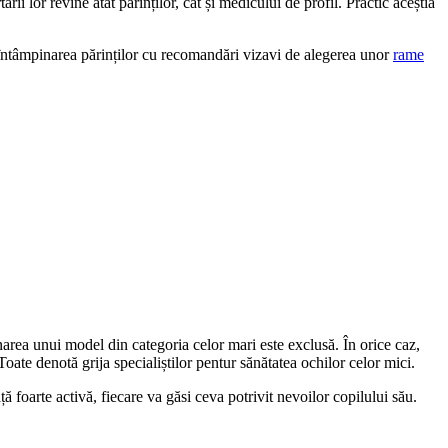
ii lor revine atât părinților, cât și medicului de profil. Practic aceștia
în întâmpinarea părinților cu recomandări vizavi de alegerea unor
rame
onarea unui model din categoria celor mari este exclusă. În orice caz,
Toate denotă grija specialiștilor pentur sănătatea ochilor celor mici.
ă foarte activă, fiecare va găsi ceva potrivit nevoilor copilului său.