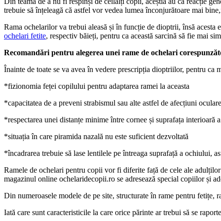
Din teama de a nu fi respinși de ceilalți copii, aceștia au ca reacție gen
trebuie să înțeleagă că astfel vor vedea lumea înconjurătoare mai bine,
Rama ochelarilor va trebui aleasă și în funcție de dioptrii, însă acest
ochelari fetite
, respectiv băieți, pentru ca această sarcină să fie mai sim
Recomandări pentru alegerea unei rame de ochelari corespunzăt
Înainte de toate se va avea în vedere prescripția dioptriilor, pentru ca 
*fizionomia feței copilului pentru adaptarea ramei la aceasta
*capacitatea de a preveni strabismul sau alte astfel de afecțiuni ocular
*respectarea unei distanțe minime între cornee și suprafața interioară a 
*situația în care piramida nazală nu este suficient dezvoltată
*încadrarea trebuie să lase lentilele pe întreaga suprafață a ochiului, ast
Ramele de ochelari pentru copii vor fi diferite față de cele ale adulțilo
magazinul online ochelaridecopii.ro se adresează special copiilor și adol
Din numeroasele modele de pe site, structurate în rame pentru fetițe, ram
Iată care sunt caracteristicile la care orice părinte ar trebui să se rap