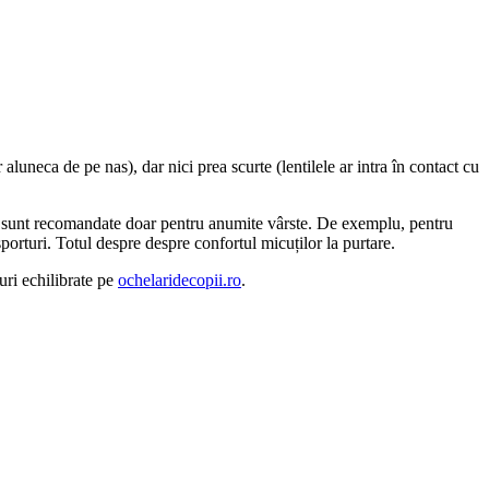
luneca de pe nas), dar nici prea scurte (lentilele ar intra în contact cu
ele sunt recomandate doar pentru anumite vârste. De exemplu, pentru
sporturi. Totul despre despre confortul micuților la purtare.
uri echilibrate pe
ochelaridecopii.ro
.