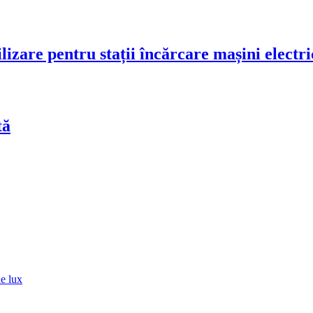
lizare pentru stații încărcare mașini electri
tă
de lux