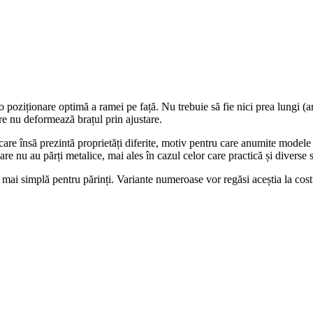
ziționare optimă a ramei pe față. Nu trebuie să fie nici prea lungi (ar a
re nu deformează brațul prin ajustare.
Fiecare însă prezintă proprietăți diferite, motiv pentru care anumite mod
care nu au părți metalice, mai ales în cazul celor care practică și diverse 
mai simplă pentru părinți. Variante numeroase vor regăsi aceștia la cost