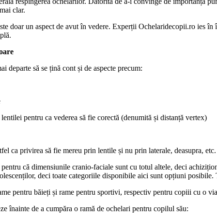
erală respingerea ochelarilor. Datorita de a-i convinge de importanța purtăr
mai clar.
a este doar un aspect de avut în vedere. Experții Ochelaridecopii.ro ies 
plă.
oare
mai departe să se țină cont și de aspecte precum:
e
lentilei pentru ca vederea să fie corectă (denumită și distanță vertex)
fel ca privirea să fie mereu prin lentile și nu prin laterale, deasupra, etc.
r pentru că dimensiunile cranio-faciale sunt cu totul altele, deci achiziți
escenților, deci toate categoriile disponibile aici sunt opțiuni posibile. 
e pentru băieți și rame pentru sportivi, respectiv pentru copiii cu o viaț
orteze înainte de a cumpăra o ramă de ochelari pentru copilul său: