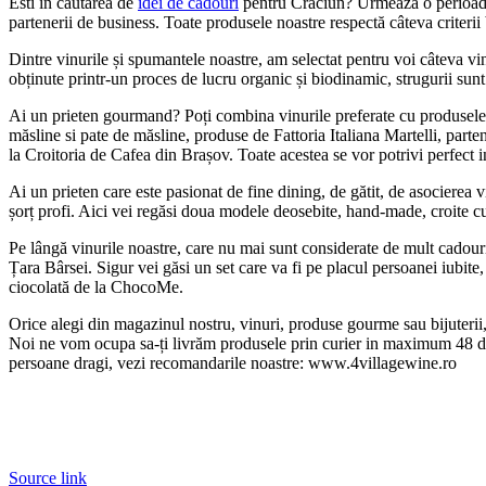
Esti in cautarea de
idei de cadouri
pentru Craciun? Urmează o perioadă 
partenerii de business. Toate produsele noastre respectă câteva criterii
Dintre vinurile și spumantele noastre, am selectat pentru voi câteva vi
obținute printr-un proces de lucru organic și biodinamic, strugurii sunt
Ai un prieten gourmand? Poți combina vinurile preferate cu produsele no
măsline si pate de măsline, produse de Fattoria Italiana Martelli, parten
la
Croitoria
de Cafea din Brașov. Toate acestea se vor potrivi perfect 
Ai un prieten care este pasionat de fine dining, de gătit, de asocierea v
șorț profi. Aici vei regăsi doua modele deosebite, hand-made, croite cu 
Pe lângă vinurile noastre, care nu mai sunt considerate de mult cadouri
Țara Bârsei. Sigur vei găsi un set care va fi pe placul persoanei iubite,
ciocolată de la ChocoMe.
Orice alegi din magazinul nostru, vinuri,
produse gourme
sau bijuteri
Noi ne vom ocupa sa-ți livrăm produsele prin curier in maximum 48 de 
persoane dragi, vezi recomandarile noastre: www.4villagewine.ro
Source link