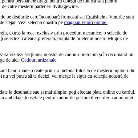
t
pentru persoanele dragi, pentru colegii de muncă sau pentru
a de catre meșterii parteneri 4villagewine.
 de pe dealurile care înconjoară frumosul sat Eguisheim. Vinurile sunt
de stejar. Vezi selecția noastră pe
magazin vinuri online.
in, extras la rece, exclusiv prin proceduri mecanice, o selectie de
-ți selectezi cafeaua preferată, prăjită de prietenul nostru Mugur, de
gerez să vizitezi secțiunea noastră de cadouri premium și îți recomand un
ge de aici:
Cadouri artizanale
unt hand-made, create printr-o metodă folosită de meșterii bijutieri din
i nu vei putea să te decizi, vei merge la sigur cu selecția noastră de
date la destinație sau și mai simplu: poți efectua plata online cu cardul.
m ambalaje deosebite pentru cadourile pe care il vei oferi cadou unei