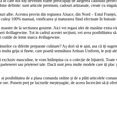
in care noi toți devenim foarte preocupați de alegerea
cadoului perfec
 bine definite: sunt articole premium,
cadouri artizanale
, create cu migal
nuri albe. Acestea provin din regiunea
Alsace, din Nord – Estul Franței,
 culeși 100% manual, vinificarea și maturarea fiind efectuate în butoaie 
astre de la sectiunea gourme. Aici vei regasi ulei de masline extra-virg
eri 4villagewine. Tot in cadrul acestei secțiuni, vei avea posibilitatea să
in cutiile de lemn marca 4villagewine.
inurilor cu diferite preparate culinare? Aș dori să te ajut, asa că iți su
multa grija si finete, care poartă semnătura Artisan Uniform, le poți ale
 exclusiv masculine, te vom întâmpina cu o colecție de bijuterii. Toate s
 partenerei sau prietenei tale. Dacă sunt prea multe modele care iți plac ș
i, ai posibilitatea de a plasa comanda online și de a plăti articolele coman
ore. Punem preț pe lucrurile meșteșugite, de aceea încercăm să-ți oferi