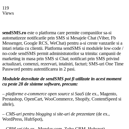
119
Views
sendSMS.ro
este o platforma care permite companiilor sa-si
automatizeze notificarile prin SMS si Mesajele Chat (Viber, Fb
Messenger, Google RCS, WeChat) pentru a-si creste vanzarile si a
intari relatia cu clientii. Platforma sendSMS si modulele low-code /
no-code sendSMS permit administratorilor sa trimita: campanii de
marketing in masa prin SMS si Chat; notificari prin SMS privind
actualizari, comenzi, rezervari, intalniri, facturi; SMS-uri One Time
Password pentru autentificarea in 2 pasi.
Modulele dezvoltate de sendSMS pot fi utilizate in acest moment
cu peste 28 de sisteme software, precum:
– platforme e-commerce open source si SaaS
(de ex., Magento,
Prestashop, OpenCart, WooCommerce, Shopify, ContentSpeed si
altele),
– CMS-uri pentru blogging si site-uri de prezentare
(de ex.,
WordPress, HubSpot),
– CRM-uri
(de ex., Monday.com, Zoho CRM, Hubspot),