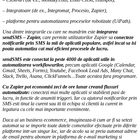
– Integratoare
(de ex., Integromat, Procesio, Zapier),
– platforme pentru automatizarea proceselor robotizate
(UiPath).
Una dintre integrarile cu care ne mandrim este
integrarea
sendSMS – Zapier,
care permite utilizatorilor Zapier sa
conecteze
notificarile prin SMS la mii de aplicatii populare, astfel incat sa isi
poata automatiza cat mai eficient procesele de lucru.
sendSMS este conectat la peste 4000 de aplicatii
utile in
automatizarea workflowurilor,
precum aplicatii Google (Calendar,
Gmail, Sheets, Forms), Youtube, Facebook Lead Ads, Many Chat,
Slack, Trello, Asana, ClickFunnels…Toate acestea fara programare.
Cu Zapier pot economisi zeci de ore lunar creand fluxuri
automatizate:
conectezi mai multe aplicatii si stabilesti pasi de
lucru, in functie de anumiti triggeri. Iar cu ajutorul notificarilor prin
SMS esti tinut la curent sau iti tii echipa si clientii la curent in
legatura cu cele mai importante evenimente.
Daca ai un business ecommerce, imagineaza-ti cum ar fi sa setezi
automat sa se importe toate datele comenzilor efectuate prin diferite
platforme intr-un singur loc, iar de acolo sa se preia automat adrese
de email pentru abonare in platforma de e-mail marketing si