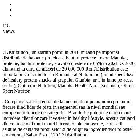
118
Views
7Distribution , un startup pornit in 2018 mizand pe import si
distributie de batoane proteice si bauturi proteice, miere Manuka,
proteine, bauturi proteice , a avut o crestere de 65% in 2021 vs 2020
ajungand la cifra de afaceri de 29 000 000 Ron7Distribution este
importator si distribuitor in Romania al Nutramino (brand specializat
de healthy protein snacks al grupului Glanbia, nr 1 in lume pe acest
sector), Optimum Nutrition, Manuka Health Noua Zeelanda, Olimp
Sport Nutriton.
„Compania s-a concentrat de la inceput doar pe branduri premium,
fiecare fiind lider de piata in segmentul sau la nivel mondial sau
european in functie de categorie. Brandurile puternice dau o mare
incredere clientilor care investesc in healthy lifestyle, acestia cautand
din ce in ce mai mult marci internationale cunoscute, care sa ii
asigure de calitatea produselor si de originea ingredientelor folosite”
a mentionat Sabin Piso , CEO 7Distribution