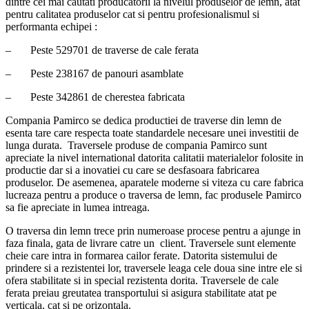
dintre cei mai cautati producatorii la nivelul produselor de lemn, atat
pentru calitatea produselor cat si pentru profesionalismul si
performanta echipei :
– Peste 529701 de traverse de cale ferata
– Peste 238167 de panouri asamblate
– Peste 342861 de cherestea fabricata
Compania Pamirco se dedica productiei de traverse din lemn de
esenta tare care respecta toate standardele necesare unei investitii de
lunga durata. Traversele produse de compania Pamirco sunt
apreciate la nivel international datorita calitatii materialelor folosite in
productie dar si a inovatiei cu care se desfasoara fabricarea
produselor. De asemenea, aparatele moderne si viteza cu care fabrica
lucreaza pentru a produce o traversa de lemn, fac produsele Pamirco
sa fie apreciate in lumea intreaga.
O traversa din lemn trece prin numeroase procese pentru a ajunge in
faza finala, gata de livrare catre un client. Traversele sunt elemente
cheie care intra in formarea cailor ferate. Datorita sistemului de
prindere si a rezistentei lor, traversele leaga cele doua sine intre ele si
ofera stabilitate si in special rezistenta dorita. Traversele de cale
ferata preiau greutatea transportului si asigura stabilitate atat pe
verticala, cat si pe orizontala.