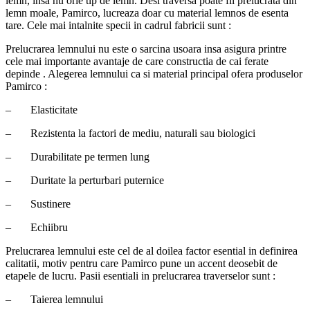
lemn, insa nu orie tip de lemn. Desi traversa poate fii prelucrata din
lemn moale, Pamirco, lucreaza doar cu material lemnos de esenta
tare. Cele mai intalnite specii in cadrul fabricii sunt :
Prelucrarea lemnului nu este o sarcina usoara insa asigura printre
cele mai importante avantaje de care constructia de cai ferate
depinde . Alegerea lemnului ca si material principal ofera produselor
Pamirco :
– Elasticitate
– Rezistenta la factori de mediu, naturali sau biologici
– Durabilitate pe termen lung
– Duritate la perturbari puternice
– Sustinere
– Echiibru
Prelucrarea lemnului este cel de al doilea factor esential in definirea
calitatii, motiv pentru care Pamirco pune un accent deosebit de
etapele de lucru. Pasii esentiali in prelucrarea traverselor sunt :
– Taierea lemnului