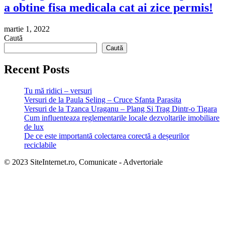
a obtine fisa medicala cat ai zice permis!
martie 1, 2022
Caută
Caută
Recent Posts
Tu mă ridici – versuri
Versuri de la Paula Seling – Cruce Sfanta Parasita
Versuri de la Tzanca Uraganu – Plang Si Trag Dintr-o Tigara
Cum influenteaza reglementarile locale dezvoltarile imobiliare
de lux
De ce este importantă colectarea corectă a deșeurilor
reciclabile
© 2023 SiteInternet.ro, Comunicate - Advertoriale