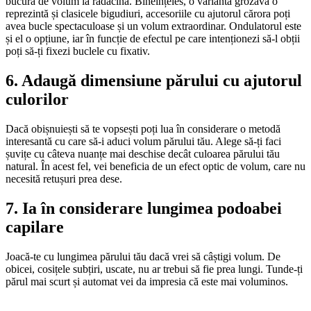
bucura de volum la rădăcină. Bineînțeles, o variantă grozavă o
reprezintă și clasicele bigudiuri, accesoriile cu ajutorul cărora poți
avea bucle spectaculoase și un volum extraordinar. Ondulatorul este
și el o opțiune, iar în funcție de efectul pe care intenționezi să-l obții
poți să-ți fixezi buclele cu fixativ.
6. Adaugă dimensiune părului cu ajutorul
culorilor
Dacă obișnuiești să te vopsești poți lua în considerare o metodă
interesantă cu care să-i aduci volum părului tău. Alege să-ți faci
șuvițe cu câteva nuanțe mai deschise decât culoarea părului tău
natural. În acest fel, vei beneficia de un efect optic de volum, care nu
necesită retușuri prea dese.
7. Ia în considerare lungimea podoabei
capilare
Joacă-te cu lungimea părului tău dacă vrei să câștigi volum. De
obicei, cosițele subțiri, uscate, nu ar trebui să fie prea lungi. Tunde-ți
părul mai scurt și automat vei da impresia că este mai voluminos.