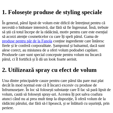
1. Folosește produse de styling speciale
În general, părul lipsit de volum este dificil de întreținut pentru că
necesită o hidratare intensivă, dar fără să fie îngreunat. Însă, trebuie
să știi că totul începe de la rădăcină, motiv pentru care este esențial
să acorzi atenție cosmeticelor cu care îți speli părul. Gama de
produse pentru păr de la Fanola
conține ingrediente care întăresc
firele și le conferă corporalitate. Șamponul și balsamul, dacă sunt
alese corect, au misiunea de a oferi volum podoabei capilare.
Produsele care sunt special concepute pentru volum nu încarcă
părul, ci îl fortifică și îi dă un look foarte aerisit.
2. Utilizează spray cu efect de volum
Una dintre principalele cauze pentru care părul tău pare mai plat
decât în mod normal este că îl încarci excesiv cu produse de
înfrumusețare. În loc să folosești substanțe care îl fac să pară lipsit de
volum, caută să folosești spray-uri. Acestea îți pot salva coafura
atunci când nu ai prea mult timp la dispoziție, îi oferă volum de la
rădăcini părului, dar fără să-l lipească, și se înlătură cu ușurință, prin
periere.