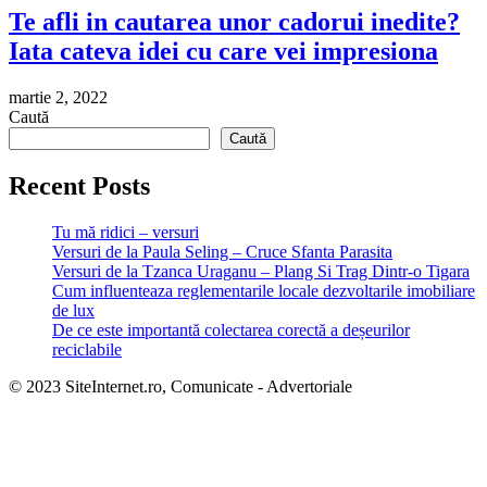
Te afli in cautarea unor cadorui inedite?
Iata cateva idei cu care vei impresiona
martie 2, 2022
Caută
Caută
Recent Posts
Tu mă ridici – versuri
Versuri de la Paula Seling – Cruce Sfanta Parasita
Versuri de la Tzanca Uraganu – Plang Si Trag Dintr-o Tigara
Cum influenteaza reglementarile locale dezvoltarile imobiliare
de lux
De ce este importantă colectarea corectă a deșeurilor
reciclabile
© 2023 SiteInternet.ro, Comunicate - Advertoriale