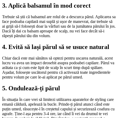
3. Aplică balsamul în mod corect
Trebuie să știi că balsamul are rolul de a descurca părul. Aplicarea sa
face podoaba capilară mai suplă și ușor de manevrat, dar trebuie să
ai grijă să-l folosești doar la vârfuri sau de la jumătatea părului în jos.
Dacă îți dai cu balsam aproape de scalp, nu vei face decât să-i
răpești părului tău din volum.
4. Evită să lași părul să se usuce natural
Chiar dacă este mai sănătos să optezi pentru uscarea naturală, acest
lucru va avea un impact deosebit asupra podoabei capilare. Părul va
arătata ca și cum este lipit de scalp în scurt timp după spălare.
Așadar, folosește uscătorul pentru că activează toate ingredientele
pentru volum pe care le-ai aplicat pe părul umed.
5. Ondulează-ți părul
În situația în care vrei să limitezi utilizarea aparatelor de styling care
emană căldură, apelează la bucle. Prinde-ți părul atunci când este
puțin umed, răsucește-l în creștetul capului și securizează coafura cu
agrafe. Ține-l așa pentru 3-4 ore, iar când îi vei da drumul te vei