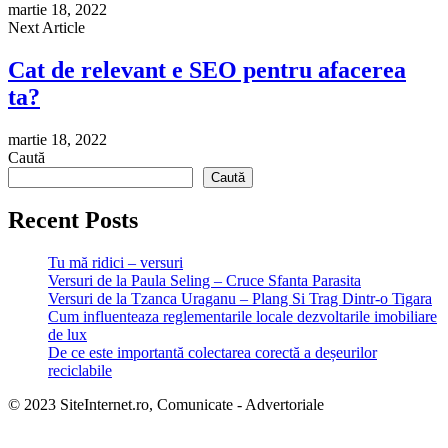
martie 18, 2022
Next Article
Cat de relevant e SEO pentru afacerea
ta?
martie 18, 2022
Caută
Caută
Recent Posts
Tu mă ridici – versuri
Versuri de la Paula Seling – Cruce Sfanta Parasita
Versuri de la Tzanca Uraganu – Plang Si Trag Dintr-o Tigara
Cum influenteaza reglementarile locale dezvoltarile imobiliare
de lux
De ce este importantă colectarea corectă a deșeurilor
reciclabile
© 2023 SiteInternet.ro, Comunicate - Advertoriale