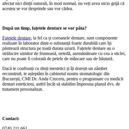
afectat nici dinții naturali, în mod normal, nu veți avea nicio grijă că
acestea se vor desprinde sau vor cădea.
După un timp, fațetele dentare se vor păta?
Fațetele dentare
, la fel ca și coroanele dentare, sunt componente
realizate în laborator dintr-o substanță foarte durabilă care își
păstrează structura pe toată durata uzurii. Fațetele dentare au o
strălucire uimitor de frumoasă, netedă, asemănătoare cu cea a sticlei,
care nu poate fi colorată de petele de mâncare sau de băutură.
Dacă te confrunți cu dinți inestetici și îți dorești un zâmbet
reconstruit, te așteptâm în cabinetul nostru stomatologic din
București, CMI Dr. Anda Cruceru, pentru o programare cu medicii
dentari esteticieni, astfel încât să stabilim împreuna planul dvs. de
tratament personalizat.
Contact:
0740 211 661