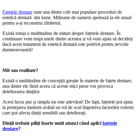
Fațetele dentare
sunt una dintre cele mai populare proceduri de
estetică dentară din lume. Milioane de oameni apelează la ele anual
pentru a-și reconstrui zîmbetul.
Există totuși o multitudine de mituri despre fațetele dentare. În
continuare vom risipi unele dintre acestea și vă vom ajuta să decideți
dacă acest tratament de estetică dentară este potrivit pentru nevoile
dumneavoastră!
Mit sau realitate?
Există o multitudine de concepții greșite în materie de fațete dentare,
una dintre ele fiind aceea că aceste mici piese vor provoca
deteliorarea dinților.
Acest lucru pur și simplu nu este adevărat! De fapt, fațetele pot ajuta
la protejarea danturii având un rol de scut împotriva factorilor externi
care pot afecta dinții sensibili sau deteliorați.
Dinții trebuie piliți foarte mult atunci când aplici
fațetele
dentare
?