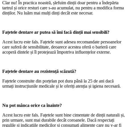
Clar nu! În practica noastră, șlefuim dinții doar pentru a îndepărta
tartrul și orice resturi care s-au acumulat, nu pentru a modifica forma
dinților. Nu luăm mai mulți dinți decât este necesar.
Fațetele dentare ar putea să îmi facă dinții mai sensibili?
Acest lucru este fals. Fațetele sunt adesea recomandate persoanelor
care suferă de sensibilitate, deoarece acestea oferă o barieră care
acoperă dintele și îl protejează împotriva influențelor externe.
Fațetele dentare au rezistență scăzută?
Fațetele construite din porțelan pot dura până la 25 de ani dacă
urmați instrucțiunile medicale și le oferiți atenția și igiena necesară.
Nu pot mânca orice ca înainte?
Acest lucru este fals. Fațetele sunt bine cimentate de dinții naturali și,
prin urmare, sunt mai durabile decât coroanele. Dacă respectați
regulile și indicațiile medicilor și consumați alimente care nu v-ar fi