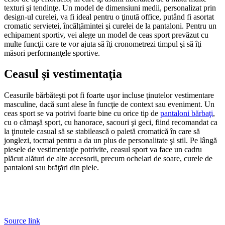
texturi şi tendinţe. Un model de dimensiuni medii, personalizat prin
design-ul curelei, va fi ideal pentru o ţinută office, putând fi asortat
cromatic servietei, încălţămintei şi curelei de la pantaloni. Pentru un
echipament sportiv, vei alege un model de ceas sport prevăzut cu
multe funcţii care te vor ajuta să îţi cronometrezi timpul şi să îţi
măsori performanţele sportive.
Ceasul şi vestimentaţia
Ceasurile bărbăteşti pot fi foarte uşor incluse ţinutelor vestimentare
masculine, dacă sunt alese în funcţie de context sau eveniment. Un
ceas sport se va potrivi foarte bine cu orice tip de
pantaloni bărbaţi
,
cu o cămaşă sport, cu hanorace, sacouri şi geci, fiind recomandat ca
la ţinutele casual să se stabilească o paletă cromatică în care să
jonglezi, tocmai pentru a da un plus de personalitate şi stil. Pe lângă
piesele de vestimentaţie potrivite, ceasul sport va face un cadru
plăcut alături de alte accesorii, precum ochelari de soare, curele de
pantaloni sau brăţări din piele.
Source link