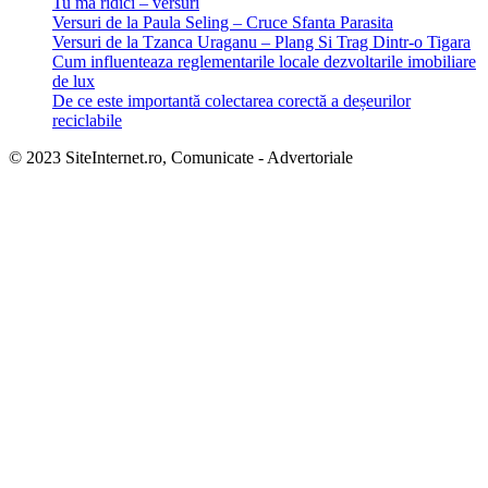
Tu mă ridici – versuri
Versuri de la Paula Seling – Cruce Sfanta Parasita
Versuri de la Tzanca Uraganu – Plang Si Trag Dintr-o Tigara
Cum influenteaza reglementarile locale dezvoltarile imobiliare
de lux
De ce este importantă colectarea corectă a deșeurilor
reciclabile
© 2023 SiteInternet.ro, Comunicate - Advertoriale