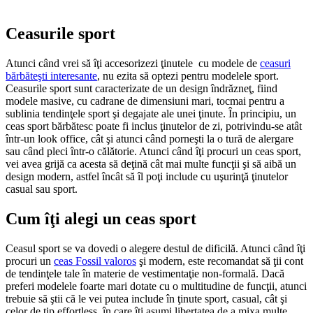
Ceasurile sport
Atunci când vrei să îţi accesorizezi ţinutele cu modele de
ceasuri
bărbăteşti interesante
, nu ezita să optezi pentru modelele sport.
Ceasurile sport sunt caracterizate de un design îndrăzneţ, fiind
modele masive, cu cadrane de dimensiuni mari, tocmai pentru a
sublinia tendinţele sport şi degajate ale unei ţinute. În principiu, un
ceas sport bărbătesc poate fi inclus ţinutelor de zi, potrivindu-se atât
într-un look office, cât şi atunci când porneşti la o tură de alergare
sau când pleci într-o călătorie. Atunci când îţi procuri un ceas sport,
vei avea grijă ca acesta să deţină cât mai multe funcţii şi să aibă un
design modern, astfel încât să îl poţi include cu uşurinţă ţinutelor
casual sau sport.
Cum îţi alegi un ceas sport
Ceasul sport se va dovedi o alegere destul de dificilă. Atunci când îţi
procuri un
ceas Fossil valoros
şi modern, este recomandat să ţii cont
de tendinţele tale în materie de vestimentaţie non-formală. Dacă
preferi modelele foarte mari dotate cu o multitudine de funcţii, atunci
trebuie să ştii că le vei putea include în ţinute sport, casual, cât şi
celor de tip effortless, în care îţi asumi libertatea de a mixa multe