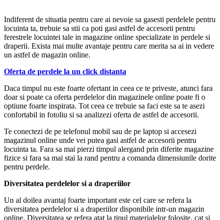
Indiferent de situatia pentru care ai nevoie sa gasesti perdelele pentru
locuinta ta, trebuie sa stii ca poti gasi astfel de accesorii pentru
ferestrele locuintei tale in magazine online specializate in perdele si
draperii. Exista mai multe avantaje pentru care merita sa ai in vedere
un astfel de magazin online.
Oferta de perdele la un click distanta
Daca timpul nu este foarte ofertant in ceea ce te priveste, atunci fara
doar si poate ca oferta perdelelor din magazinele online poate fi o
optiune foarte inspirata. Tot ceea ce trebuie sa faci este sa te asezi
confortabil in fotoliu si sa analizezi oferta de astfel de accesorii.
Te conectezi de pe telefonul mobil sau de pe laptop si accesezi
magazinul online unde vei putea gasi astfel de accesorii pentru
locuinta ta. Fara sa mai pierzi timpul alergand prin diferite magazine
fizice si fara sa mai stai la rand pentru a comanda dimensiunile dorite
pentru perdele.
Diversitatea perdelelor si a draperiilor
Un al doilea avantaj foarte important este cel care se refera la
diversitatea perdelelor si a draperiilor disponibile intr-un magazin
online. Diversitatea se refera atat la tipul materialelor folosite, cat si