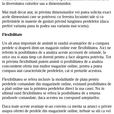
la diversitatea culorilor sau a dimensiunilor.
Mai mult decat atat, in privinta dimensiunilor vei putea solicita exact
acele dimensiuni care se potrivesc cu ferestra locuintei tale si cu
preferintele in materie de gusturi privind lungimea perdelelor (daca
preferi varianta pana in podea sau varianta mai scurta).
Flexibilitate
Un alt atuu important de amintit in randul avantajelor de a cumpara
perdele si draperii dintr-un magazin online este flexibilitatea. Aici ne
referim la posibilitatea de a analiza aceste accesorii de oriunde, la
orice ora si atata timp cat doresti pentru a face alegerea potrivita. Tot
in privinta flexibilitatii putem aminti si posibilitatea de a analiza
concomitent oferta mai multor magazine online, pentru a putea
compara atat caracteristicile perdelelor, cat si preturile acestora.
Flexibilitatea se refera inclusiv la modalitatile de plata pentru
perdelele comandate din magazinele online, existand posibilitatea de
a plati online sau la primirea perdelelor direct la usa casei. Nu in
ultimul rand flexibilitatea se refera la posibilitatea de a returna
produsele comandate, daca acestea nu corespund asteptarilor.
Daca toate aceste avantaje te-au convins ca merita sa arunci o privire
asupra ofertei de perdele din magazinele online, trebuie sa stii ca vei