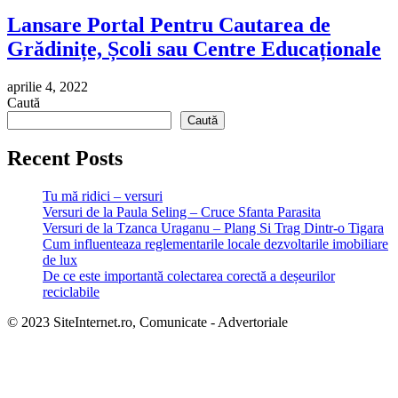
Lansare Portal Pentru Cautarea de
Grădinițe, Școli sau Centre Educaționale
aprilie 4, 2022
Caută
Caută
Recent Posts
Tu mă ridici – versuri
Versuri de la Paula Seling – Cruce Sfanta Parasita
Versuri de la Tzanca Uraganu – Plang Si Trag Dintr-o Tigara
Cum influenteaza reglementarile locale dezvoltarile imobiliare
de lux
De ce este importantă colectarea corectă a deșeurilor
reciclabile
© 2023 SiteInternet.ro, Comunicate - Advertoriale