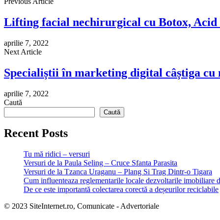
Previous Article
Lifting facial nechirurgical cu Botox, Aci
aprilie 7, 2022
Next Article
Specialiștii în marketing digital câștiga c
aprilie 7, 2022
Caută
Caută
Recent Posts
Tu mă ridici – versuri
Versuri de la Paula Seling – Cruce Sfanta Parasita
Versuri de la Tzanca Uraganu – Plang Si Trag Dintr-o Tigara
Cum influenteaza reglementarile locale dezvoltarile imobiliare 
De ce este importantă colectarea corectă a deșeurilor reciclabile
© 2023 SiteInternet.ro, Comunicate - Advertoriale