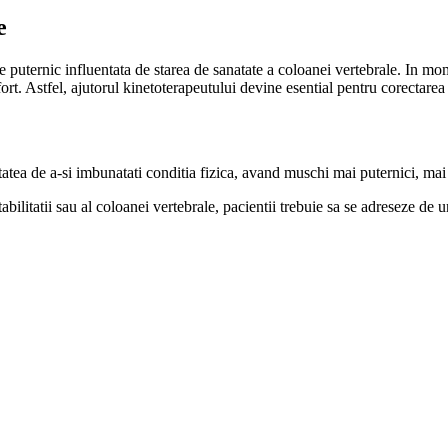
e
e puternic influentata de starea de sanatate a coloanei vertebrale. In mo
fort. Astfel, ajutorul kinetoterapeutului devine esential pentru corectarea 
itatea de a-si imbunatati conditia fizica, avand muschi mai puternici, mai r
stabilitatii sau al coloanei vertebrale, pacientii trebuie sa se adreseze d