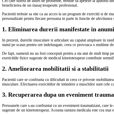
Cei care sufera de astfel de probleme, trebuie sa apeleze la ajutorul u
beneficierea de un masaj terapeutic profesional.
Pacientii trebuie sa stie ca au acces la un program de exercitii si de m
personalizate pentru fiecare persoana in parte in functie de afectiunea s
1. Eliminarea durerii manifestate in anumi
In prezent, durerile musculare si articulare au capatat amploare in rand
statul pe scaun pentru ore indelungate, ceea ce provoaca o multime de dur
De fapt, oamenii nu au fost conceputi pentru a sta atat de mult timp pe
exericitiile fizice sugerate de medicul kinetoterapeut contribuie semnif
2. Ameliorarea mobilitatii si a stabilitatii
Pacientii care se confrunta cu dificultati in ceea ce priveste mobilitatea
musculare. Efectuarea exercitiilor de intindere a muschilor sunt cele car
3. Recuperarea dupa un eveniment trauma
Persoanele care s-au confruntat cu un eveniment traumatizant, care le-a 
sugerate de un kinetoterapeut. Aceasta ramura medicala este cea mai e