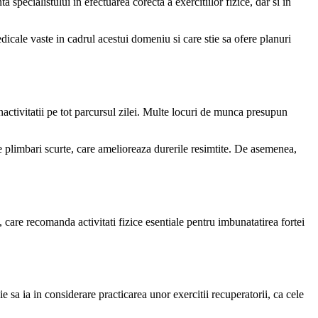
nta specialistului in efectuarea corecta a exercitiilor fizice, dar si in
dicale vaste in cadrul acestui domeniu si care stie sa ofere planuri
inactivitatii pe tot parcursul zilei. Multe locuri de munca presupun
e plimbari scurte, care amelioreaza durerile resimtite. De asemenea,
t, care recomanda activitati fizice esentiale pentru imbunatatirea fortei
 sa ia in considerare practicarea unor exercitii recuperatorii, ca cele