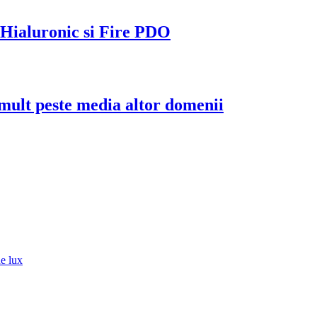
d Hialuronic si Fire PDO
u mult peste media altor domenii
de lux