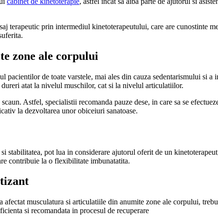
nui
cabinet de kinetoterapie
, astfel incat sa aiba parte de ajutorul si asiste
asaj terapeutic prin intermediul kinetoterapeutului, care are cunostinte me
uferita.
te zone ale corpului
ul pacientilor de toate varstele, mai ales din cauza sedentarismului si a 
eri atat la nivelul muschilor, cat si la nivelul articulatiilor.
 scaun. Astfel, specialistii recomanda pauze dese, in care sa se efectuez
icativ la dezvoltarea unor obiceiuri sanatoase.
 si stabilitatea, pot lua in considerare ajutorul oferit de un kinetoterapeu
e contribuie la o flexibilitate imbunatatita.
tizant
afectat musculatura si articulatiile din anumite zone ale corpului, trebuie
ficienta si recomandata in procesul de recuperare