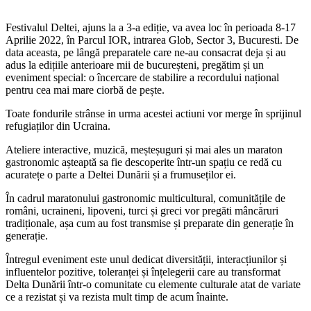
Festivalul Deltei, ajuns la a 3-a ediție, va avea loc în perioada 8-17
Aprilie 2022, în Parcul IOR, intrarea Glob, Sector 3, Bucuresti. De
data aceasta, pe lângă preparatele care ne-au consacrat deja și au
adus la edițiile anterioare mii de bucureșteni, pregătim și un
eveniment special: o încercare de stabilire a recordului național
pentru cea mai mare ciorbă de pește.
Toate fondurile strânse in urma acestei actiuni vor merge în sprijinul
refugiaților din Ucraina.
Ateliere interactive, muzică, meșteșuguri și mai ales un maraton
gastronomic așteaptă sa fie descoperite într-un spațiu ce redă cu
acuratețe o parte a Deltei Dunării și a frumuseților ei.
În cadrul maratonului gastronomic multicultural, comunitățile de
români, ucraineni, lipoveni, turci și greci vor pregăti mâncăruri
tradiționale, așa cum au fost transmise și preparate din generație în
generație.
Întregul eveniment este unul dedicat diversității, interacțiunilor și
influentelor pozitive, toleranței și înțelegerii care au transformat
Delta Dunării într-o comunitate cu elemente culturale atat de variate
ce a rezistat și va rezista mult timp de acum înainte.