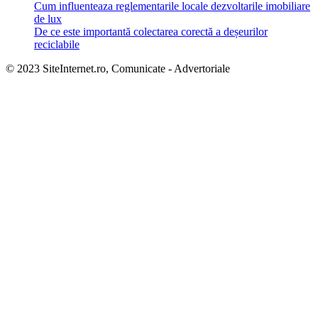
Cum influenteaza reglementarile locale dezvoltarile imobiliare
de lux
De ce este importantă colectarea corectă a deșeurilor
reciclabile
© 2023 SiteInternet.ro, Comunicate - Advertoriale